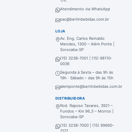
17h
Atendimento via WhatsApp
sac@bertinbebidas.com.br
LOJA
Av. Eng. Carlos Reinaldo
Mendes, 1300 – Além Ponte |
Sorocaba-SP
(15) 3238-7001 | (15) 98110-
0036
Segunda à Sexta – das 9h às
19h · Sábado – das 9h às 15h
alemponte@bertinbebidas.com.br
DISTRIBUIDORA
Rod. Raposo Tavares, 3921 –
Fundos – Km 96,3 – Morros |
Sorocaba-SP
(15) 3238-7000 | (15) 99660-
7177