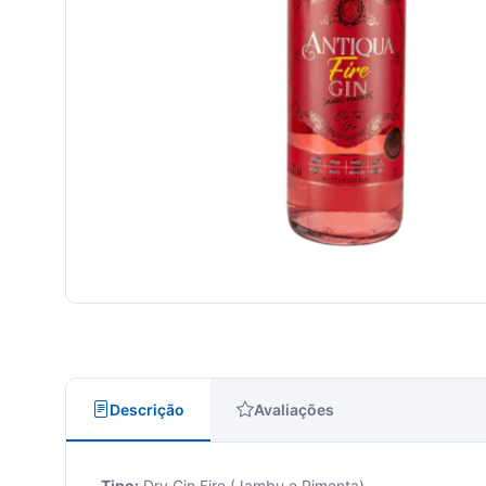
Descrição
Avaliações
Tipo:
Dry Gin Fire (Jambu e Pimenta)