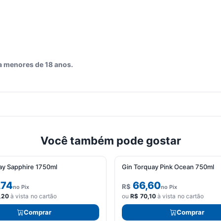
a menores de 18 anos.
Você também pode gostar
y Sapphire 1750ml
Gin Torquay Pink Ocean 750ml
,74
66,60
R$
no Pix
no Pix
,20
à vista no cartão
ou
R$
70,10
à vista no cartão
Comprar
Comprar