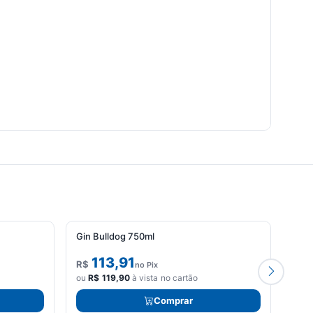
Gin Bulldog 750ml
Gin 
113,91
R$
R$
no Pix
ou
R$
119,90
à vista no cartão
ou
R
Comprar