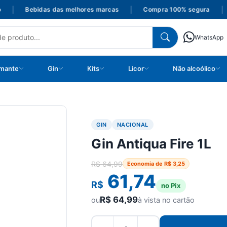
|
Bebidas das melhores marcas
|
Compra 100% segura
|
P
WhatsApp
mante
Gin
Kits
Licor
Não alcoólico
GIN
NACIONAL
Gin Antiqua Fire 1L
R$
64,99
Economia de
R$
3,25
61,74
R$
no Pix
R$
64,99
ou
à vista no cartão