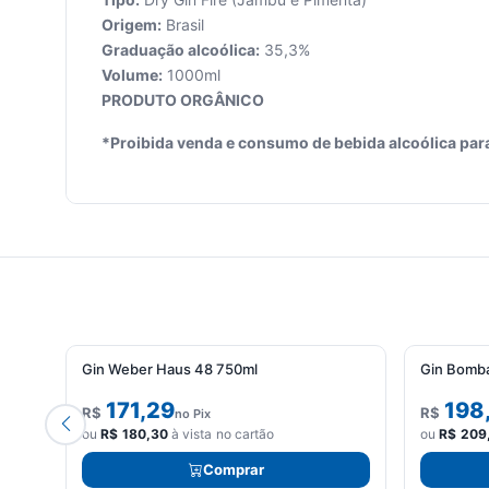
Origem:
Brasil
Graduação alcoólica:
35,3%
Volume:
1000ml
Seu
PRODUTO ORGÂNICO
carrinho
está
*Proibida venda e consumo de bebida alcoólica par
vazio.
Adicione
produtos
para
começar.
Gin Weber Haus 48 750ml
Gin Bomba
171,29
198
R$
R$
no Pix
ou
R$
180,30
à vista no cartão
ou
R$
209
Comprar