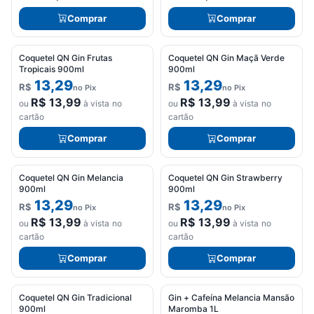
Comprar
Comprar
Coquetel QN Gin Frutas
Coquetel QN Gin Maçã Verde
Tropicais 900ml
900ml
13,29
13,29
R$
R$
no Pix
no Pix
R$
13,99
R$
13,99
ou
à vista no
ou
à vista no
cartão
cartão
Comprar
Comprar
Coquetel QN Gin Melancia
Coquetel QN Gin Strawberry
900ml
900ml
13,29
13,29
R$
R$
no Pix
no Pix
R$
13,99
R$
13,99
ou
à vista no
ou
à vista no
cartão
cartão
Comprar
Comprar
Coquetel QN Gin Tradicional
Gin + Cafeína Melancia Mansão
900ml
Maromba 1L