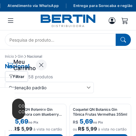
Atendimento via WhatsApp
|
Entrega para Sorocaba e região
Início
Gin
Nacional
Meu
Nacional
Carrinho
Filtrar
58 produtos
CONTINUAR
Coquetel QN Botanics Gin
Coquetel QN Botanics Gin
COMPRANDO
Tônica Amora com Blueberry
Tônica Frutas Vermelhas 355ml
355ml
5,69
5,69
R$
R$
no Pix
no Pix
R$
5,99
R$
5,99
ou
à vista no cartão
ou
à vista no cartão