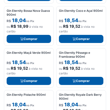
Gin Eternity Bossa Nova Guava
Gin Eternity Coco e Açaí 900ml
900ml
18,04
18,54
R$
R$
no Pix
no Pix
R$
18,99
R$
19,52
ou
à vista no
ou
à vista no
cartão
cartão
Comprar
Comprar
Gin Eternity Maçã Verde 900ml
Gin Eternity Pêssego e
Framboesa 900ml
18,54
18,54
R$
R$
no Pix
no Pix
R$
19,52
R$
19,52
ou
à vista no
ou
à vista no
cartão
cartão
Comprar
Comprar
Gin Eternity Pistache 900ml
Gin Eternity Royale Dark Berry
900ml
18,04
18,04
R$
R$
no Pix
no Pix