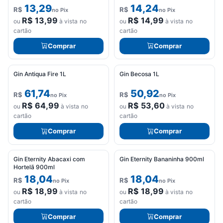
13,29
14,24
R$
R$
no Pix
no Pix
R$
13,99
R$
14,99
ou
à vista no
ou
à vista no
cartão
cartão
Comprar
Comprar
Gin Antiqua Fire 1L
Gin Becosa 1L
61,74
50,92
R$
R$
no Pix
no Pix
R$
64,99
R$
53,60
ou
à vista no
ou
à vista no
Seu
cartão
cartão
carrinho
Comprar
Comprar
está
vazio.
Gin Eternity Abacaxi com
Gin Eternity Bananinha 900ml
Adicione
Hortelã 900ml
produtos
18,04
18,04
R$
R$
no Pix
no Pix
para
R$
18,99
R$
18,99
começar.
ou
à vista no
ou
à vista no
cartão
cartão
Comprar
Comprar