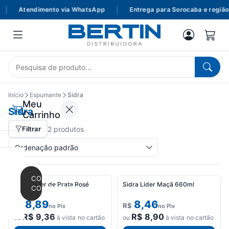
|
Atendimento via WhatsApp
|
Entrega para Sorocaba e região
Início
Espumante
Sidra
Meu
Sidra
Carrinho
Filtrar
2 produtos
CONTINUAR
Sidra Líder de Prata Rosé
Sidra Líder Maçã 660ml
COMPRANDO
660ml
8,89
8,46
R$
R$
no Pix
no Pix
R$
9,36
R$
8,90
ou
à vista no cartão
ou
à vista no cartão