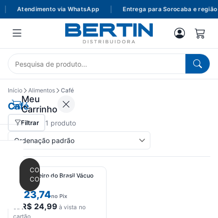
|
Atendimento via WhatsApp
|
Entrega para Sorocaba e região
Início
Alimentos
Café
Meu
Café
Carrinho
Filtrar
1 produto
CONTINUAR
Café Caseiro do Brasil Vácuo
COMPRANDO
500g
23,74
R$
no Pix
R$
24,99
ou
à vista no
cartão