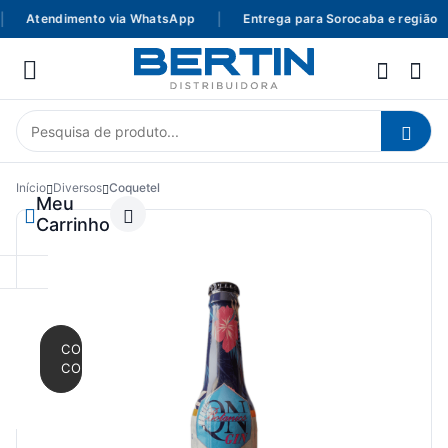
Atendimento via WhatsApp
|
Entrega para Sorocaba e região
Início
Diversos
Coquetel
Meu
Carrinho
CONTINUAR
COMPRANDO