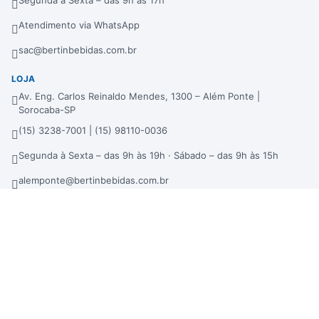
Segunda à Sexta – das 9h às 17h
Atendimento via WhatsApp
sac@bertinbebidas.com.br
LOJA
Av. Eng. Carlos Reinaldo Mendes, 1300 – Além Ponte |
Sorocaba-SP
(15) 3238-7001 | (15) 98110-0036
Segunda à Sexta – das 9h às 19h · Sábado – das 9h às 15h
alemponte@bertinbebidas.com.br
DISTRIBUIDORA
Rod. Raposo Tavares, 3921 – Fundos – Km 96,3 – Morros |
Sorocaba-SP
(15) 3238-7000 | (15) 99660-7177
sac@bertinbebidas.com.br