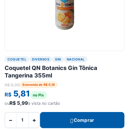
COQUETEL
DIVERSOS
GIN
NACIONAL
Coquetel QN Botanics Gin Tônica
Tangerina 355ml
R$
5,99
Economia de
R$
0,18
5,81
R$
no Pix
R$
5,99
ou
à vista no cartão
−
+
Comprar