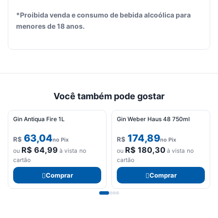
*Proibida venda e consumo de bebida alcoólica para
Seu
menores de 18 anos.
carrinho
está
vazio.
Adicione
produtos
para
começar.
Você também pode gostar
Gin Antiqua Fire 1L
Gin Weber Haus 48 750ml
63,04
174,89
R$
R$
no Pix
no Pix
R$
64,99
R$
180,30
ou
à vista no
ou
à vista no
cartão
cartão
Comprar
Comprar