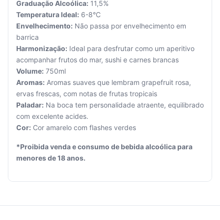
Graduação Alcoólica:
11,5%
Temperatura Ideal:
6-8°C
Envelhecimento:
Não passa por envelhecimento em
barrica
Harmonização:
Ideal para desfrutar como um aperitivo
Seu
acompanhar frutos do mar, sushi e carnes brancas
carrinho
Volume:
750ml
está
Aromas:
Aromas suaves que lembram grapefruit rosa,
vazio.
ervas frescas, com notas de frutas tropicais
Paladar:
Na boca tem personalidade atraente, equilibrado
Adicione
com excelente acides.
produtos
para
Cor:
Cor amarelo com flashes verdes
começar.
*Proibida venda e consumo de bebida alcoólica para
menores de 18 anos.