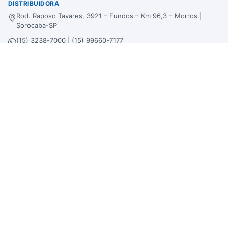
DISTRIBUIDORA
Rod. Raposo Tavares, 3921 – Fundos – Km 96,3 – Morros |
Sorocaba-SP
(15) 3238-7000 | (15) 99660-7177
sac@bertinbebidas.com.br
Formas de pagamento
Hipercard
*Parcela mínima de parcelamento de
R$
200,00
.
Selos de segurança
Beba com moderação. Se beber, não dirija!
Imagens meramente ilustrativas. A Bertin Bebidas se reserva no direito de
alterar preços, estoque e trabalhar com preços diferenciados em atacado, lojas
físicas e loja virtual.