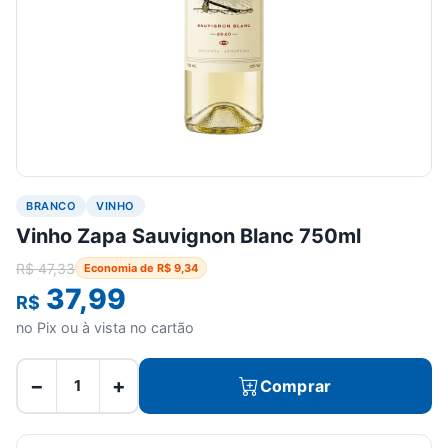
BRANCO
VINHO
Vinho Zapa Sauvignon Blanc 750ml
R$
47,33
Economia de
R$
9,34
37,99
R$
no Pix ou à vista no cartão
−
+
Comprar