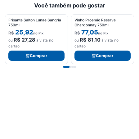
Você também pode gostar
Frisante Salton Lunae Sangria
Vinho Proemio Reserve
750ml
Chardonnay 750ml
25,92
77,05
R$
R$
no Pix
no Pix
R$
27,28
R$
81,10
ou
à vista no
ou
à vista no
cartão
cartão
Comprar
Comprar