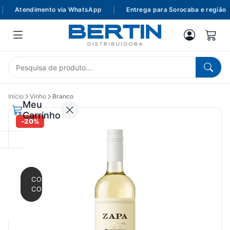
Atendimento via WhatsApp
|
Entrega para Sorocaba e região
Início
Vinho
Branco
Meu
Carrinho
-20%
CONTINUAR
COMPRANDO