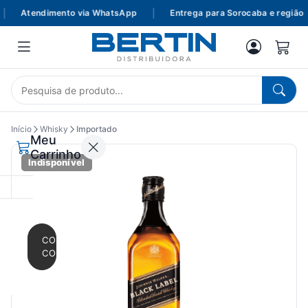
Atendimento via WhatsApp
|
Entrega para Sorocaba e região
Início
Whisky
Importado
Meu
Carrinho
Indisponível
CONTINUAR
COMPRANDO