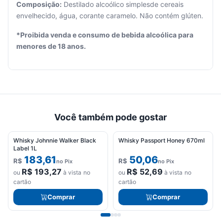
Composição:
Destilado alcoólico simplesde cereais
envelhecido, água, corante caramelo. Não contém glúten.
Seu
carrinho
*Proibida venda e consumo de bebida alcoólica para
está
menores de 18 anos.
vazio.
Adicione
produtos
para
começar.
Você também pode gostar
Whisky Johnnie Walker Black
Whisky Passport Honey 670ml
Label 1L
183,61
50,06
R$
R$
no Pix
no Pix
R$
193,27
R$
52,69
ou
à vista no
ou
à vista no
cartão
cartão
Comprar
Comprar