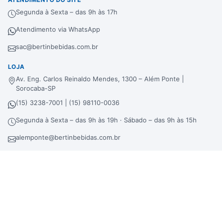
Segunda à Sexta – das 9h às 17h
Atendimento via WhatsApp
sac@bertinbebidas.com.br
LOJA
Av. Eng. Carlos Reinaldo Mendes, 1300 – Além Ponte |
Sorocaba-SP
(15) 3238-7001 | (15) 98110-0036
Segunda à Sexta – das 9h às 19h · Sábado – das 9h às 15h
alemponte@bertinbebidas.com.br
DISTRIBUIDORA
Rod. Raposo Tavares, 3921 – Fundos – Km 96,3 – Morros |
Sorocaba-SP
(15) 3238-7000 | (15) 99660-7177
sac@bertinbebidas.com.br