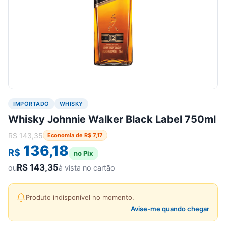
IMPORTADO
WHISKY
Whisky Johnnie Walker Black Label 750ml
R$
143,35
Economia de
R$
7,17
136,18
R$
no Pix
R$
143,35
ou
à vista no cartão
Produto indisponível no momento.
Avise-me quando chegar