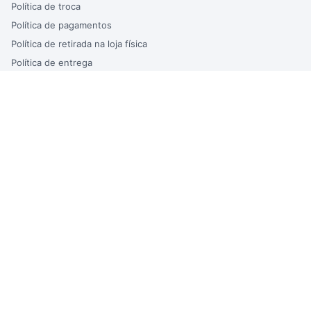
Política de troca
Política de pagamentos
Política de retirada na loja física
Política de entrega
Termos de uso
Trabalhe Conosco
Atendimento
ATENDIMENTO DO SITE
Segunda à Sexta – das 9h às 17h
Atendimento via WhatsApp
sac@bertinbebidas.com.br
LOJA
Av. Eng. Carlos Reinaldo Mendes, 1300 – Além Ponte |
Sorocaba-SP
(15) 3238-7001 | (15) 98110-0036