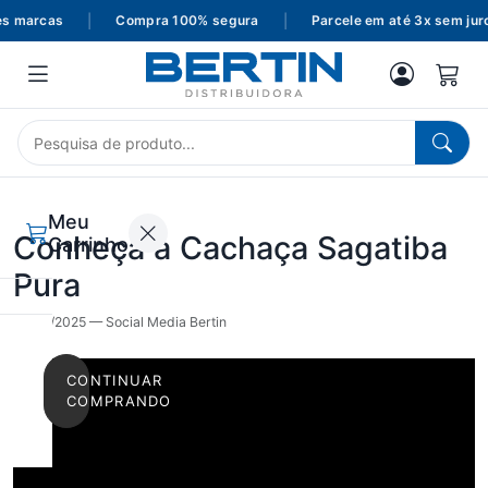
s marcas
|
Compra 100% segura
|
Parcele em até 3x sem juro
Meu
Conheça a Cachaça Sagatiba
Carrinho
Pura
16/04/2025 — Social Media Bertin
CONTINUAR
COMPRANDO