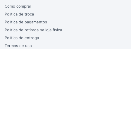
Como comprar
Política de troca
Política de pagamentos
Política de retirada na loja física
Política de entrega
Termos de uso
Trabalhe Conosco
Atendimento
ATENDIMENTO DO SITE
Segunda à Sexta – das 9h às 17h
Atendimento via WhatsApp
sac@bertinbebidas.com.br
LOJA
Av. Eng. Carlos Reinaldo Mendes, 1300 – Além Ponte |