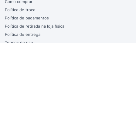
Como comprar
Política de troca
Política de pagamentos
Política de retirada na loja física
Política de entrega
Termos de uso
Trabalhe Conosco
Atendimento
ATENDIMENTO DO SITE
Segunda à Sexta – das 9h às 17h
Atendimento via WhatsApp
sac@bertinbebidas.com.br
LOJA
Av. Eng. Carlos Reinaldo Mendes, 1300 – Além Ponte |
Sorocaba-SP