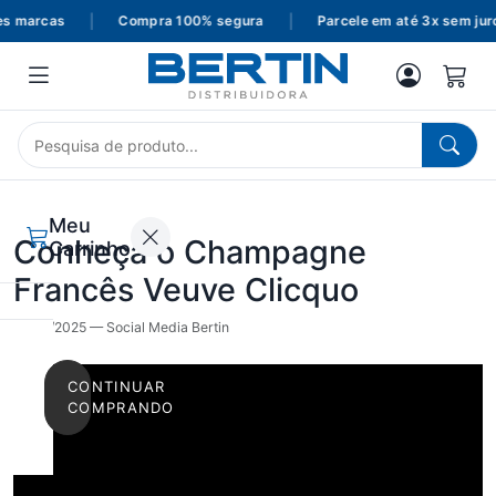
s marcas
|
Compra 100% segura
|
Parcele em até 3x sem juro
Meu
Conheça o Champagne
Carrinho
Francês Veuve Clicquo
15/04/2025 — Social Media Bertin
CONTINUAR
COMPRANDO