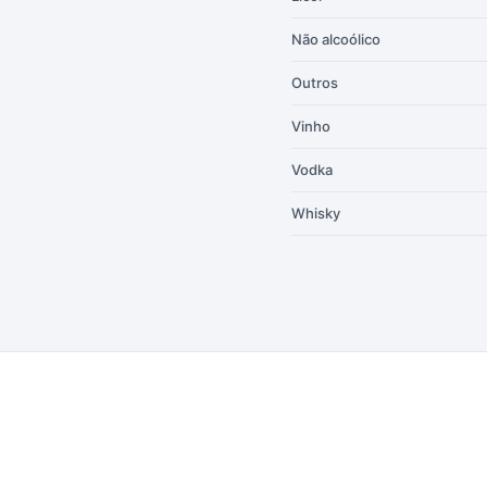
Não alcoólico
Outros
Vinho
Vodka
Whisky
Formas de pagamento
Hipercard
*Parcela mínima de parcelamento de
R$
200,00
.