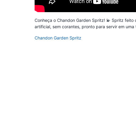
está
vazio.
Conheça o Chandon Garden Spritz! 💫 Spritz feito
Adicione
artificial, sem corantes, pronto para servir em uma
produtos
para
Chandon Garden Spritz
começar.