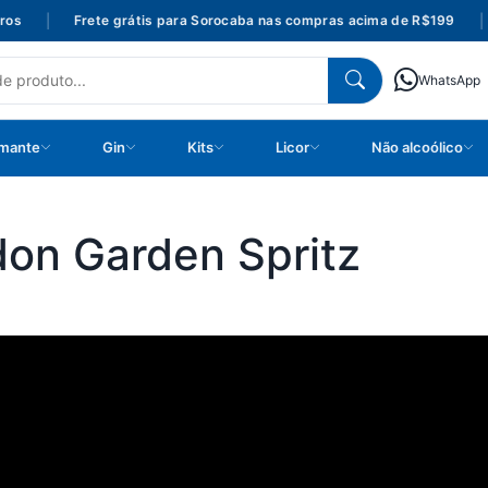
s
|
Frete grátis para Sorocaba nas compras acima de R$199
|
WhatsApp
mante
Gin
Kits
Licor
Não alcoólico
on Garden Spritz