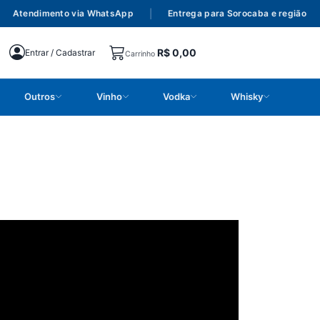
Atendimento via WhatsApp
|
Entrega para Sorocaba e região
|
R$
0,00
Entrar / Cadastrar
Carrinho
Outros
Vinho
Vodka
Whisky