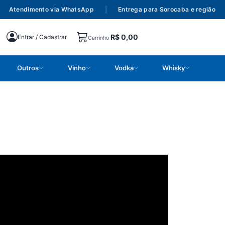
Atendimento via WhatsApp
|
Entrega para Sorocaba e região
|
R$
0,00
Entrar / Cadastrar
Carrinho
Outros
Vinho
Vodka
Whisky