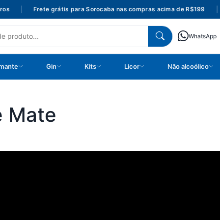
s
|
Frete grátis para Sorocaba nas compras acima de R$199
|
WhatsApp
mante
Gin
Kits
Licor
Não alcoólico
e Mate