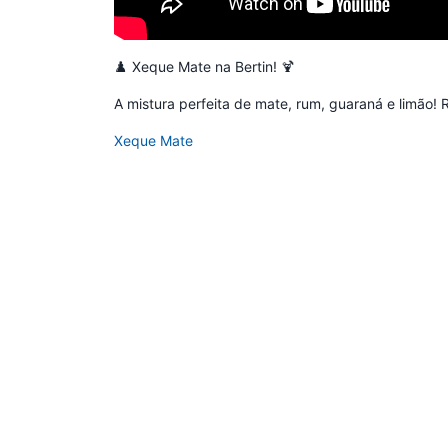
está
vazio.
♟️ Xeque Mate na Bertin! 🍹
Adicione
produtos
A mistura perfeita de mate, rum, guaraná e limão! 
para
começar.
Xeque Mate