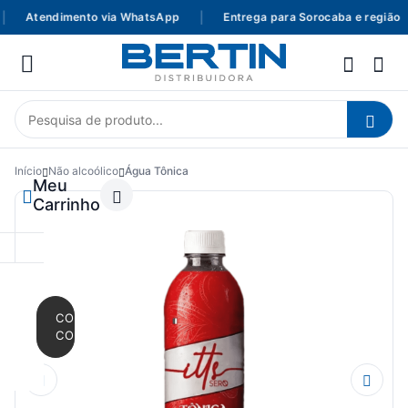
Atendimento via WhatsApp
|
Entrega para Sorocaba e região
Início
Não alcoólico
Água Tônica
Meu
Carrinho
CONTINUAR
COMPRANDO