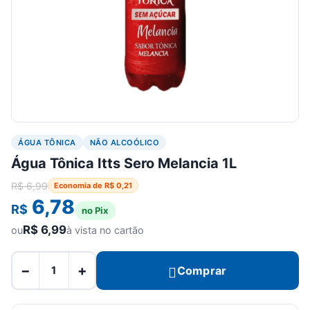
ÁGUA TÔNICA
NÃO ALCOÓLICO
Água Tônica Itts Sero Melancia 1L
R$
6,99
Economia de
R$
0,21
6,78
R$
no Pix
R$
6,99
ou
à vista no cartão
−
+
Comprar