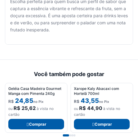
Escolha perfeita para quem busca um perfil de sabor que
captura a essência vibrante e refrescante da fruta, sem a
Seu
doçura excessiva. É uma aposta certeira para drinks leves
carrinho
e de verão, ou para surpreender o paladar com uma nota
está
frutado inesperada.
vazio.
Adicione
produtos
para
começar.
Você também pode gostar
Geléia Casa Madeira Gourmet
Xarope Kaly Abacaxi com
Manga com Pimenta 240g
Hortelã 700ml
24,85
43,55
R$
R$
no Pix
no Pix
R$
25,62
R$
44,90
ou
à vista no
ou
à vista no
cartão
cartão
Comprar
Comprar