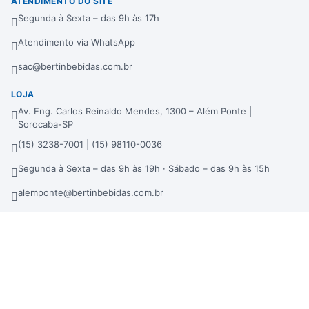
ATENDIMENTO DO SITE
Segunda à Sexta – das 9h às 17h
Atendimento via WhatsApp
sac@bertinbebidas.com.br
LOJA
Av. Eng. Carlos Reinaldo Mendes, 1300 – Além Ponte |
Sorocaba-SP
(15) 3238-7001 | (15) 98110-0036
Segunda à Sexta – das 9h às 19h · Sábado – das 9h às 15h
alemponte@bertinbebidas.com.br
DISTRIBUIDORA
Rod. Raposo Tavares, 3921 – Fundos – Km 96,3 – Morros |
Sorocaba-SP
(15) 3238-7000 | (15) 99660-7177
sac@bertinbebidas.com.br