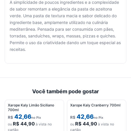
A simplicidade de poucos ingredientes e a complexidade
de sabor remontam a elegância da pasta de azeitona
verde. Uma pasta de textura macia e sabor delicado do
Seu
ingrediente base, amplamente utilizado na culinária
carrinho
mediterrânea. Pensada para ser consumida com pães,
está
torradas, sanduíches, wraps, massas, pizzas e quiches.
vazio.
Permite o uso da criatividade dando um toque especial as
receitas.
Adicione
produtos
para
começar.
Você também pode gostar
Xarope Kaly Limão Siciliano
Xarope Kaly Cranberry 700ml
700ml
42,66
42,66
R$
R$
no Pix
no Pix
R$
44,90
R$
44,90
ou
à vista no
ou
à vista no
cartão
cartão