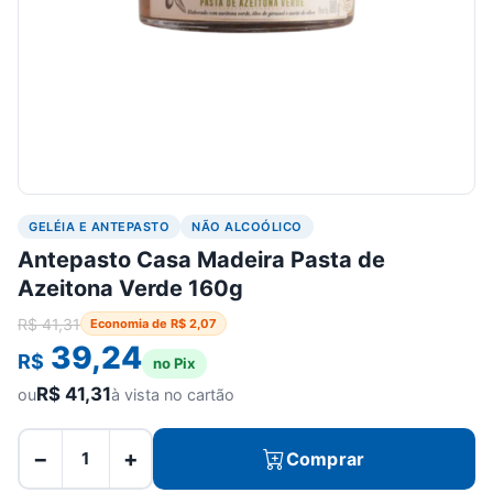
GELÉIA E ANTEPASTO
NÃO ALCOÓLICO
Antepasto Casa Madeira Pasta de
Azeitona Verde 160g
R$
41,31
Economia de
R$
2,07
39,24
R$
no Pix
R$
41,31
ou
à vista no cartão
−
+
Comprar