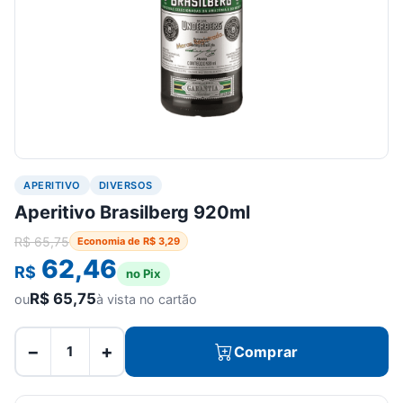
APERITIVO
DIVERSOS
Aperitivo Brasilberg 920ml
R$
65,75
Economia de
R$
3,29
62,46
R$
no Pix
R$
65,75
ou
à vista no cartão
−
+
Comprar