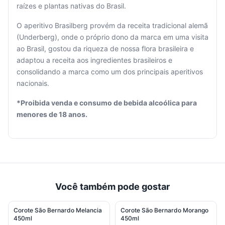
raízes e plantas nativas do Brasil.
O aperitivo Brasilberg provém da receita tradicional alemã
(Underberg), onde o próprio dono da marca em uma visita
Seu
ao Brasil, gostou da riqueza de nossa flora brasileira e
carrinho
adaptou a receita aos ingredientes brasileiros e
está
consolidando a marca como um dos principais aperitivos
vazio.
nacionais.
Adicione
*Proibida venda e consumo de bebida alcoólica para
produtos
menores de 18 anos.
para
começar.
Você também pode gostar
Corote São Bernardo Melancia
Corote São Bernardo Morango
450ml
450ml