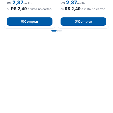
2,37
2,37
R$
R$
no Pix
no Pix
R$
2,49
R$
2,49
ou
à vista no cartão
ou
à vista no cartão
Comprar
Comprar