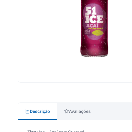
Descrição
Avaliações
Tipo:
Ice – Açaí com Guaraná