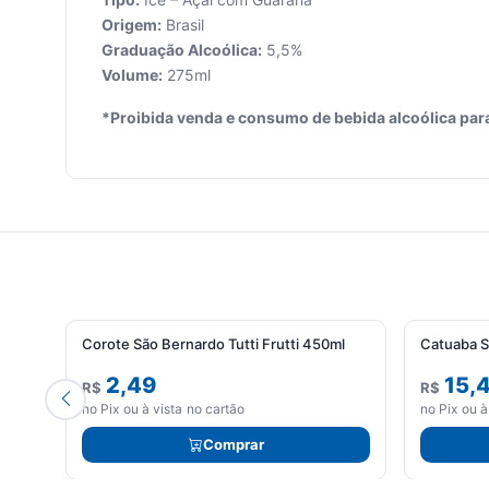
Origem:
Brasil
Graduação Alcoólica:
5,5%
Seu
Volume:
275ml
carrinho
*Proibida venda e consumo de bebida alcoólica par
está
vazio.
Adicione
produtos
para
começar.
Corote São Bernardo Tutti Frutti 450ml
Catuaba 
2,49
15,
R$
R$
no Pix ou à vista no cartão
no Pix ou à
Comprar