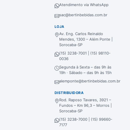
Atendimento via WhatsApp
sac@bertinbebidas.com.br
LOJA
Av. Eng. Carlos Reinaldo
Mendes, 1300 – Além Ponte |
Sorocaba-SP
(15) 3238-7001 | (15) 98110-
0036
Segunda à Sexta – das 9h às
19h · Sábado – das 9h às 15h
alemponte@bertinbebidas.com.br
DISTRIBUIDORA
Rod. Raposo Tavares, 3921 –
Fundos – Km 96,3 – Morros |
Sorocaba-SP
(15) 3238-7000 | (15) 99660-
7177