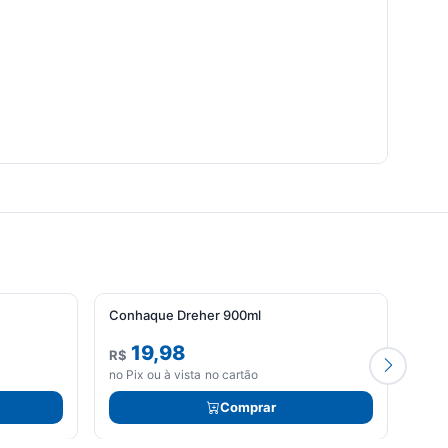
Conhaque Dreher 900ml
19,98
R$
R$
no Pix ou à vista no cartão
no Pi
Comprar