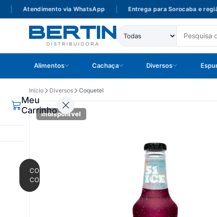
|
Atendimento via WhatsApp
|
Entrega para Sorocaba e região
Alimentos
Cachaça
Diversos
Espu
Início
Diversos
Coquetel
Meu
Carrinho
Indisponível
CONTINUAR
COMPRANDO