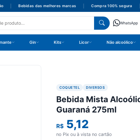
|
Bebidas das melhores marcas
|
Compra 100% segura
|
WhatsApp
mante
Gin
Kits
Licor
Não alcoólico
COQUETEL
DIVERSOS
Bebida Mista Alcoóli
Guaraná 275ml
5,12
R$
no Pix ou à vista no cartão