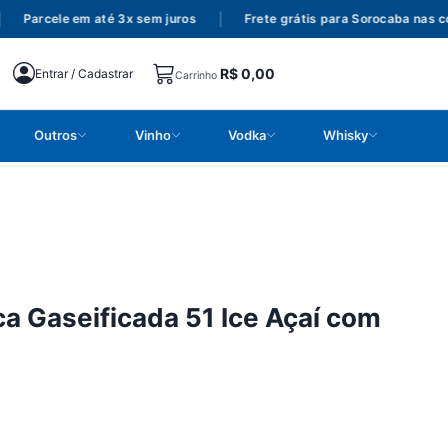
Parcele em até 3x sem juros
|
Frete grátis para Sorocaba nas com
R$
0,00
Entrar / Cadastrar
Carrinho
Outros
Vinho
Vodka
Whisky
ca Gaseificada 51 Ice Açaí com