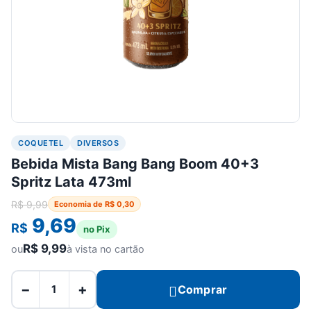
COQUETEL
DIVERSOS
Bebida Mista Bang Bang Boom 40+3
Spritz Lata 473ml
R$
9,99
Economia de
R$
0,30
9,69
R$
no Pix
R$
9,99
ou
à vista no cartão
−
+
Comprar