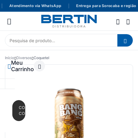
Atendimento via WhatsApp
|
Entrega para Sorocaba e região
Início
Diversos
Coquetel
Meu
Carrinho
CONTINUAR
COMPRANDO