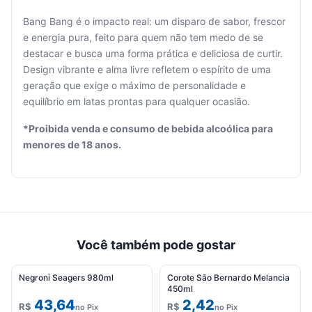
Bang Bang é o impacto real: um disparo de sabor, frescor
e energia pura, feito para quem não tem medo de se
destacar e busca uma forma prática e deliciosa de curtir.
Seu
Design vibrante e alma livre refletem o espírito de uma
carrinho
geração que exige o máximo de personalidade e
está
equilíbrio em latas prontas para qualquer ocasião.
vazio.
*Proibida venda e consumo de bebida alcoólica para
Adicione
menores de 18 anos.
produtos
para
começar.
Você também pode gostar
Negroni Seagers 980ml
Corote São Bernardo Melancia
450ml
43,64
2,42
R$
R$
no Pix
no Pix