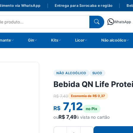
ento via WhatsApp
|
Entrega para Sorocaba e região
|
Bebida
WhatsApp
mante
Gin
Kits
Licor
Não alcoólico
NÃO ALCOÓLICO
SUCO
Bebida QN Life Prote
R$
7,49
Economia de
R$
0,37
7,12
R$
no Pix
R$
7,49
ou
à vista no cartão