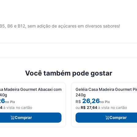
B5, B6 e B12, sem adição de açúcares em diversos sabores!
Você também pode gostar
sa Madeira Gourmet Abacaxi com
Geléia Casa Madeira Gourmet P
240g
240g
26
26,26
R$
no Pix
no Pix
64
à vista no cartão
ou
R$
27,64
à vista no cartão
Comprar
Comprar