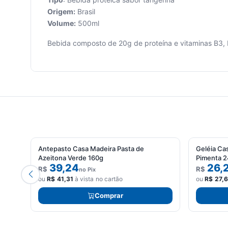
Origem:
Brasil
Volume:
500ml
Seu
carrinho
Bebida composto de 20g de proteína e vitaminas B3, 
está
vazio.
Adicione
produtos
para
começar.
Antepasto Casa Madeira Pasta de
Geléia Ca
Azeitona Verde 160g
Pimenta 
39,24
26,
R$
R$
no Pix
ou
R$
41,31
à vista no cartão
ou
R$
27,
Comprar