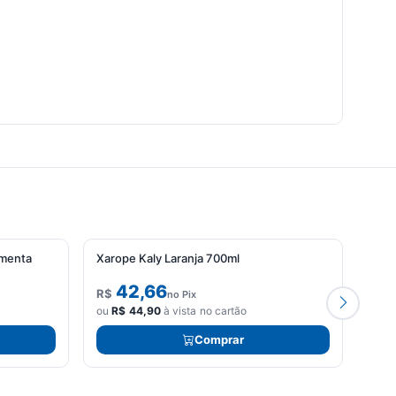
imenta
Xarope Kaly Laranja 700ml
Xaro
42,66
R$
R$
no Pix
ou
R$
44,90
à vista no cartão
ou
R
Comprar