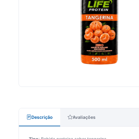
Descrição
Avaliações
Tipo
: Bebida proteica sabor tangerina