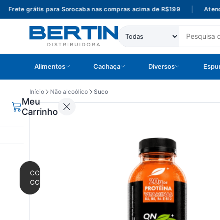
Frete grátis para Sorocaba nas compras acima de R$199
|
Atendim
Alimentos
Cachaça
Diversos
Espu
Início
Não alcoólico
Suco
Meu
Carrinho
CONTINUAR
COMPRANDO