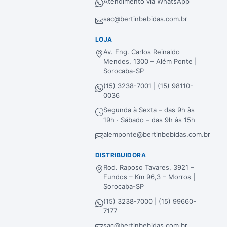
Atendimento via WhatsApp
sac@bertinbebidas.com.br
LOJA
Av. Eng. Carlos Reinaldo
Mendes, 1300 – Além Ponte |
Sorocaba-SP
(15) 3238-7001 | (15) 98110-
0036
Segunda à Sexta – das 9h às
19h · Sábado – das 9h às 15h
alemponte@bertinbebidas.com.br
DISTRIBUIDORA
Rod. Raposo Tavares, 3921 –
Fundos – Km 96,3 – Morros |
Sorocaba-SP
(15) 3238-7000 | (15) 99660-
7177
sac@bertinbebidas.com.br