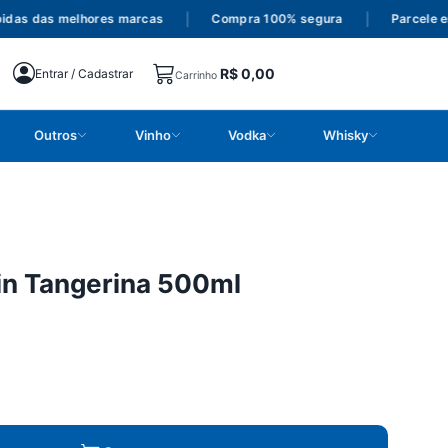
s das melhores marcas
|
Compra 100% segura
|
Parcele em a
R$
0,00
Entrar / Cadastrar
Carrinho
Outros
Vinho
Vodka
Whisky
in Tangerina 500ml