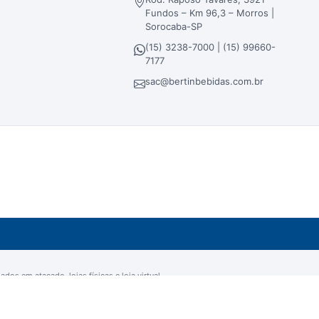
Fundos – Km 96,3 – Morros |
Sorocaba-SP
(15) 3238-7000 | (15) 99660-
7177
sac@bertinbebidas.com.br
dos em atacado, lojas físicas e loja virtual.
ra - Sorocaba/SP - CEP 18023-000