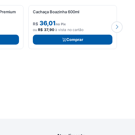
 Premium
Cachaça Boazinha 600ml
Cach
36,01
R$
R$
no Pix
ou
R$
37,90
à vista no cartão
ou
R
Comprar