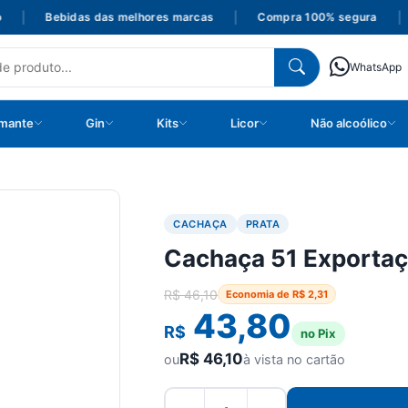
|
Bebidas das melhores marcas
|
Compra 100% segura
|
P
WhatsApp
mante
Gin
Kits
Licor
Não alcoólico
CACHAÇA
PRATA
Cachaça 51 Exporta
R$
46,10
Economia de
R$
2,31
43,80
R$
no Pix
R$
46,10
ou
à vista no cartão