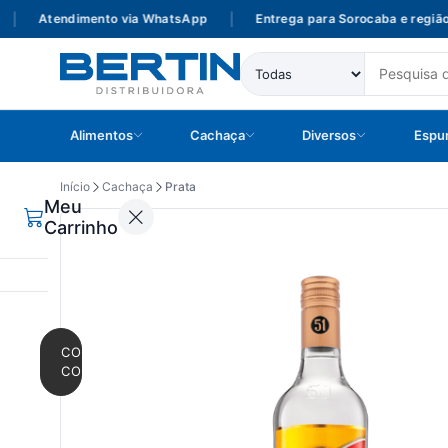
Atendimento via WhatsApp
|
Entrega para Sorocaba e região
Alimentos
Cachaça
Diversos
Espu
Início
Cachaça
Prata
Meu
Carrinho
CONTINUAR
COMPRANDO