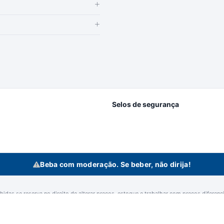
Selos de segurança
Beba com moderação. Se beber, não dirija!
idas se reserva no direito de alterar preços, estoque e trabalhar com preços diferencia
n Bebidas Ltda | Rodovia Raposo Tavares, 3921 - Km 96,3 - Fundos - Vila Artu