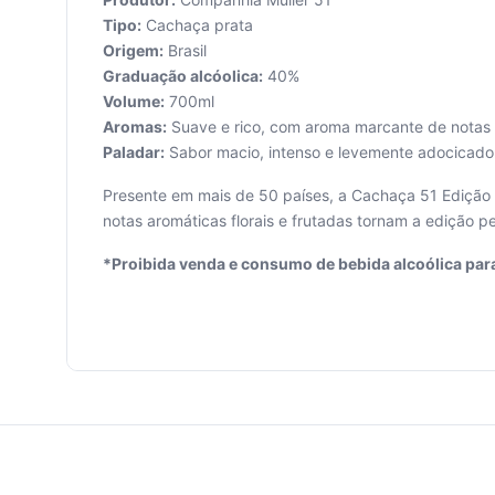
Tipo:
Cachaça prata
Origem:
Brasil
Graduação alcóolica:
40%
Volume:
700ml
Aromas:
Suave e rico, com aroma marcante de notas fr
Seu
Paladar:
Sabor macio, intenso e levemente adocicado
carrinho
está
Presente em mais de 50 países, a Cachaça 51 Edição 
vazio.
notas aromáticas florais e frutadas tornam a edição pe
Adicione
*Proibida venda e consumo de bebida alcoólica par
produtos
para
começar.