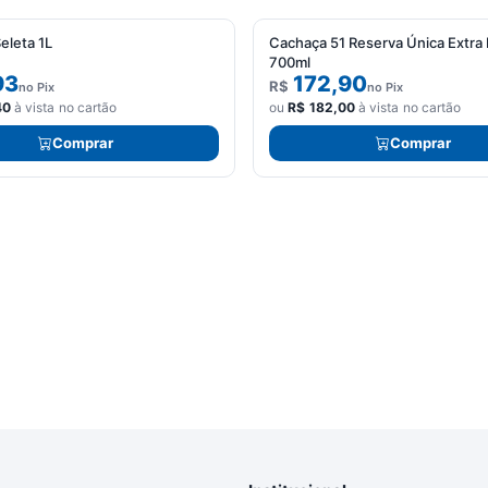
eleta 1L
Cachaça 51 Reserva Única Extra
700ml
93
172,90
R$
no Pix
no Pix
40
à vista no cartão
ou
R$
182,00
à vista no cartão
Comprar
Comprar