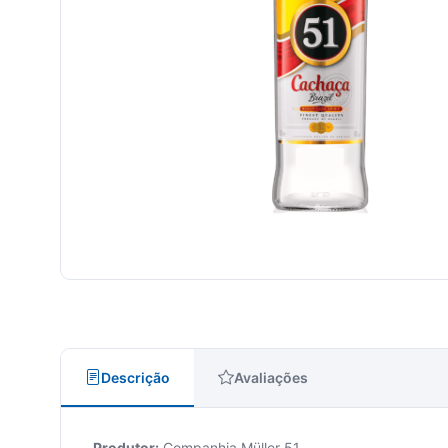
Descrição
Avaliações
Produtor:
Companhia Müller 51