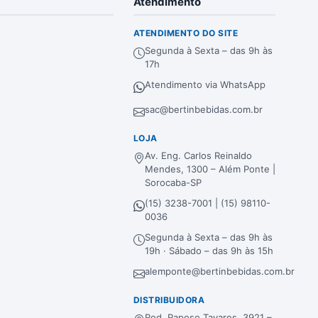
Atendimento
ATENDIMENTO DO SITE
Segunda à Sexta – das 9h às
17h
Atendimento via WhatsApp
sac@bertinbebidas.com.br
LOJA
Av. Eng. Carlos Reinaldo
Mendes, 1300 – Além Ponte |
Sorocaba-SP
(15) 3238-7001 | (15) 98110-
0036
Segunda à Sexta – das 9h às
19h · Sábado – das 9h às 15h
alemponte@bertinbebidas.com.br
DISTRIBUIDORA
Rod. Raposo Tavares, 3921 –