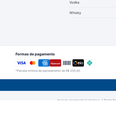
Vodka
Whisky
Formas de pagamento
Hipercard
*Parcela mínima de parcelamento de
R$
200,00
.
Imagens meramente ilustrativas. A Bertin Beb
CNPJ 05.198.327/0001-33 | Berti