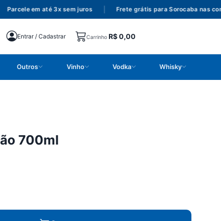
arcele em até 3x sem juros
|
Frete grátis para Sorocaba nas comp
R$
0,00
Entrar / Cadastrar
Carrinho
Outros
Vinho
Vodka
Whisky
ção 700ml