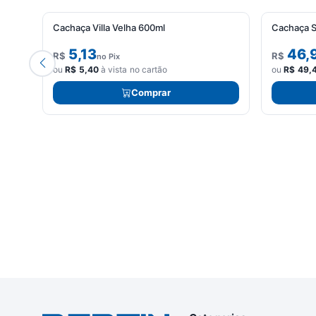
Cachaça Villa Velha 600ml
Cachaça S
5,13
46,
R$
R$
no Pix
ou
R$
5,40
à vista no cartão
ou
R$
49,
Comprar