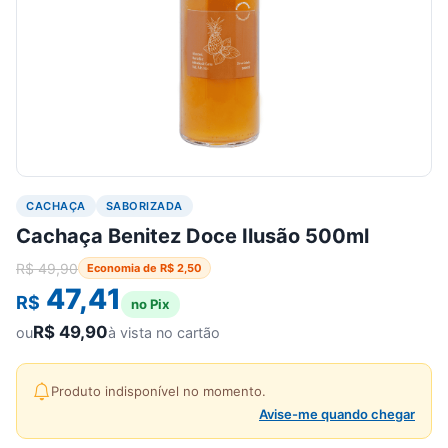
CACHAÇA
SABORIZADA
Cachaça Benitez Doce Ilusão 500ml
R$
49,90
Economia de
R$
2,50
47,41
R$
no Pix
R$
49,90
ou
à vista no cartão
Produto indisponível no momento.
Avise-me quando chegar