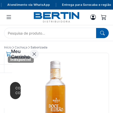
Atendimento via WhatsApp
|
Entrega para Sorocaba e região
Início
Cachaça
Saborizada
Meu
Carrinho
Indisponível
CONTINUAR
COMPRANDO