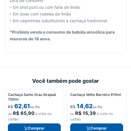
Dica de consumo:
– Em shot puro ou com fatia de limão
– Em dose com rodelas de limão
Seu
– Em caipirinhas substituindo a cachaça tradicional
carrinho
está
*Proibida venda e consumo de bebida alcoólica para
vazio.
menores de 18 anos.
Adicione
produtos
para
começar.
Você também pode gostar
Cachaça Santo Grau Itirapuã
Cachaça Velho Barreiro 910ml
750ml
62,61
14,62
R$
R$
no Pix
no Pix
R$
65,90
R$
15,39
ou
à vista no
ou
à vista no
cartão
cartão
Comprar
Comprar