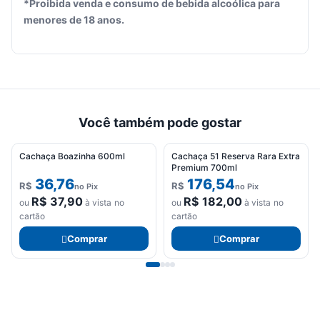
*Proibida venda e consumo de bebida alcoólica para
Seu
menores de 18 anos.
carrinho
está
vazio.
Adicione
produtos
para
Você também pode gostar
começar.
Cachaça Boazinha 600ml
Cachaça 51 Reserva Rara Extra
Premium 700ml
36,76
176,54
R$
R$
no Pix
no Pix
R$
37,90
R$
182,00
ou
à vista no
ou
à vista no
cartão
cartão
Comprar
Comprar