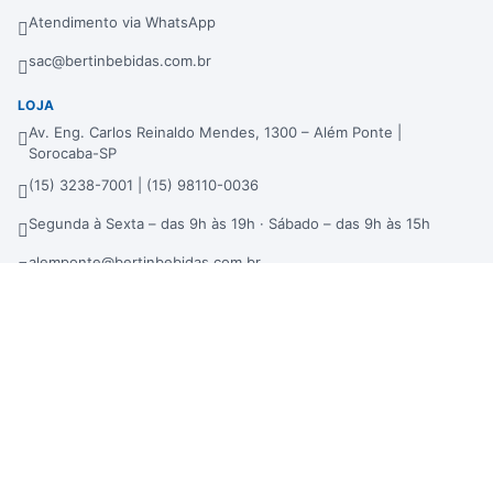
Atendimento via WhatsApp
sac@bertinbebidas.com.br
LOJA
Av. Eng. Carlos Reinaldo Mendes, 1300 – Além Ponte |
Sorocaba-SP
(15) 3238-7001 | (15) 98110-0036
Segunda à Sexta – das 9h às 19h · Sábado – das 9h às 15h
alemponte@bertinbebidas.com.br
DISTRIBUIDORA
Rod. Raposo Tavares, 3921 – Fundos – Km 96,3 – Morros |
Sorocaba-SP
(15) 3238-7000 | (15) 99660-7177
sac@bertinbebidas.com.br