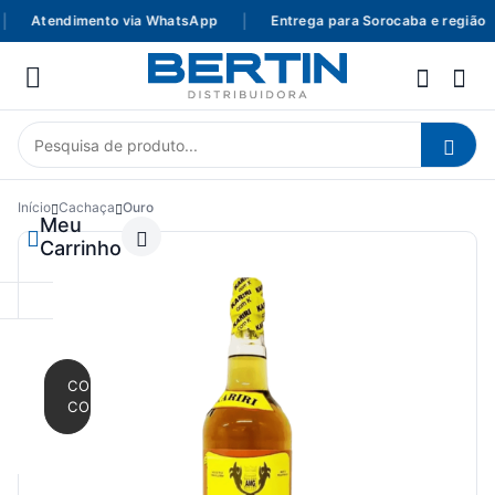
Atendimento via WhatsApp
|
Entrega para Sorocaba e região
Início
Cachaça
Ouro
Meu
Carrinho
CONTINUAR
COMPRANDO