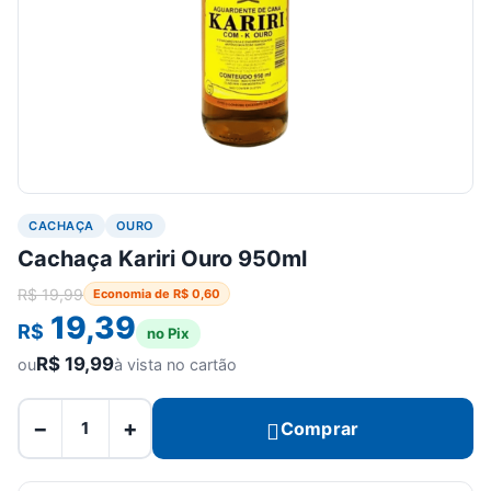
CACHAÇA
OURO
Cachaça Kariri Ouro 950ml
R$
19,99
Economia de
R$
0,60
19,39
R$
no Pix
R$
19,99
ou
à vista no cartão
−
+
Comprar