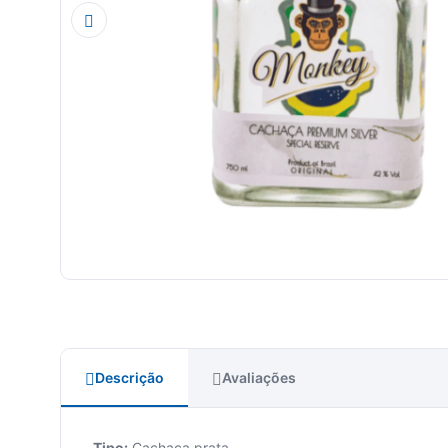
Descrição
Avaliações
Tipo:
Cachaça prata