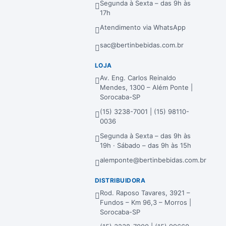
Segunda à Sexta – das 9h às
17h
Atendimento via WhatsApp
sac@bertinbebidas.com.br
LOJA
Av. Eng. Carlos Reinaldo
Mendes, 1300 – Além Ponte |
Sorocaba-SP
(15) 3238-7001 | (15) 98110-
0036
Segunda à Sexta – das 9h às
19h · Sábado – das 9h às 15h
alemponte@bertinbebidas.com.br
DISTRIBUIDORA
Rod. Raposo Tavares, 3921 –
Fundos – Km 96,3 – Morros |
Sorocaba-SP