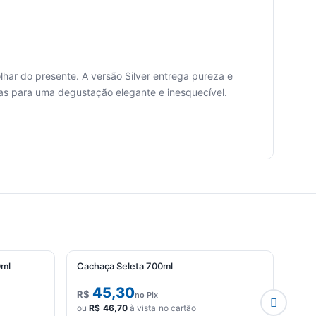
har do presente. A versão Silver entrega pureza e
tas para uma degustação elegante e inesquecível.
0ml
Cachaça Seleta 700ml
Cach
45,30
R$
R$
no Pix
ou
R$
46,70
à vista no cartão
ou
R