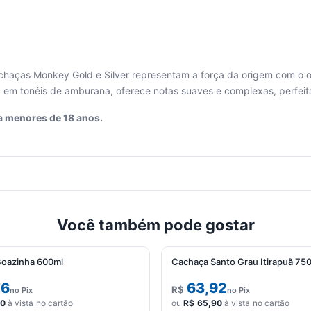
haças Monkey Gold e Silver representam a força da origem com o ol
a em tonéis de amburana, oferece notas suaves e complexas, perfei
a menores de 18 anos.
Você também pode gostar
oazinha 600ml
Cachaça Santo Grau Itirapuã 75
76
63,92
R$
no Pix
no Pix
90
à vista no cartão
ou
R$
65,90
à vista no cartão