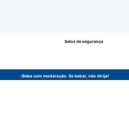
Selos de segurança
Beba com moderação. Se beber, não dirija!
idas se reserva no direito de alterar preços, estoque e trabalhar com preços diferencia
n Bebidas Ltda | Rodovia Raposo Tavares, 3921 - Km 96,3 - Fundos - Vila Artu
Todos os direitos reservados a Bertin Bebidas.
Desenvolvido com
♡
por
Digitalmart