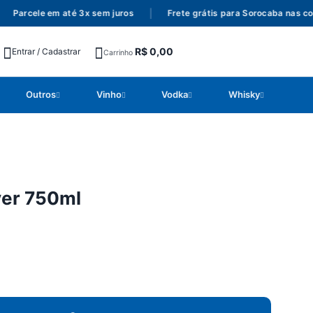
Parcele em até 3x sem juros
|
Frete grátis para Sorocaba nas com
R$
0,00
Entrar / Cadastrar
Carrinho
Outros
Vinho
Vodka
Whisky
ver 750ml