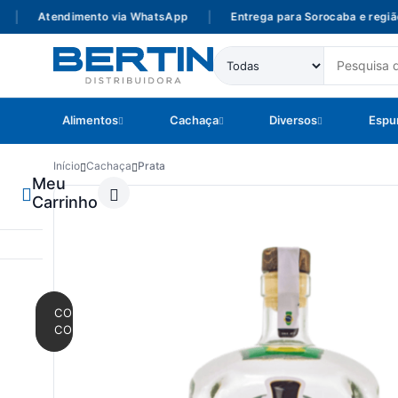
Atendimento via WhatsApp
|
Entrega para Sorocaba e região
Alimentos
Cachaça
Diversos
Espu
Início
Cachaça
Prata
Meu
Carrinho
CONTINUAR
COMPRANDO