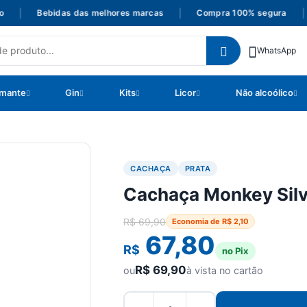
|
Bebidas das melhores marcas
|
Compra 100% segura
|
WhatsApp
mante
Gin
Kits
Licor
Não alcoólico
CACHAÇA
PRATA
Cachaça Monkey Sil
R$
69,90
Economia de
R$
2,10
67,80
R$
no Pix
R$
69,90
ou
à vista no cartão