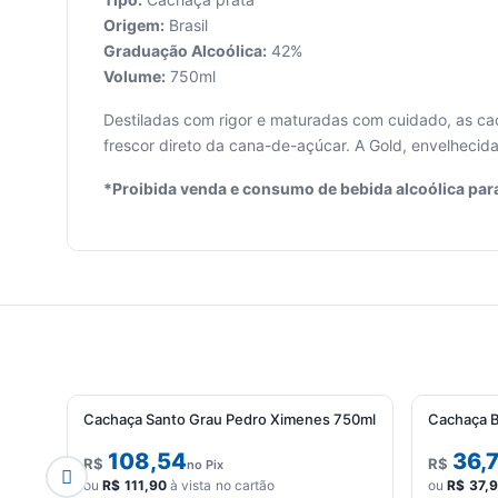
Origem:
Brasil
Graduação Alcoólica:
42%
Volume:
750ml
Seu
carrinho
Destiladas com rigor e maturadas com cuidado, as cac
está
frescor direto da cana-de-açúcar. A Gold, envelhecid
vazio.
*Proibida venda e consumo de bebida alcoólica par
Adicione
produtos
para
começar.
Cachaça Santo Grau Pedro Ximenes 750ml
Cachaça B
108,54
36,
R$
R$
no Pix
ou
R$
111,90
à vista no cartão
ou
R$
37,