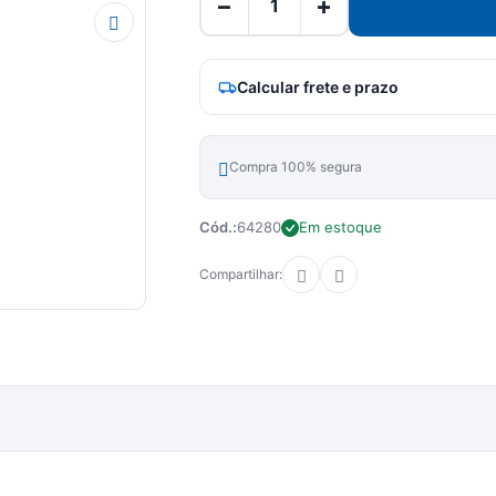
−
+
Calcular frete e prazo
Compra 100% segura
Cód.:
64280
Em estoque
Compartilhar: