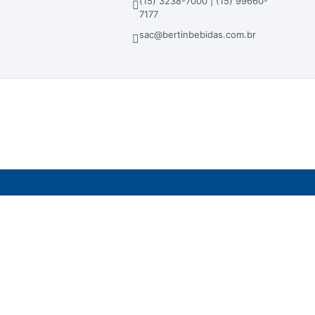
(15) 3238-7000 | (15) 99660-
7177
sac@bertinbebidas.com.br
dos em atacado, lojas físicas e loja virtual.
ra - Sorocaba/SP - CEP 18023-000