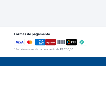
Formas de pagamento
Hipercard
*Parcela mínima de parcelamento de R$ 200,00.
Imagens meramente ilustrativas. A Bertin Beb
CNPJ 05.198.327/0001-33 | Berti