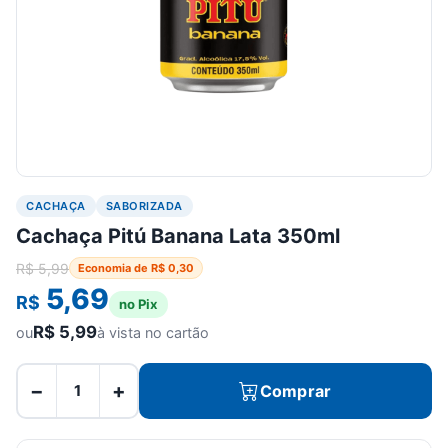
CACHAÇA
SABORIZADA
Cachaça Pitú Banana Lata 350ml
R$
5,99
Economia de
R$
0,30
5,69
R$
no Pix
R$
5,99
ou
à vista no cartão
−
+
Comprar