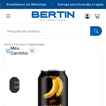
Atendimento via WhatsApp
|
Entrega para Sorocaba e região
Início
Cachaça
Saborizada
Meu
Carrinho
CONTINUAR
COMPRANDO