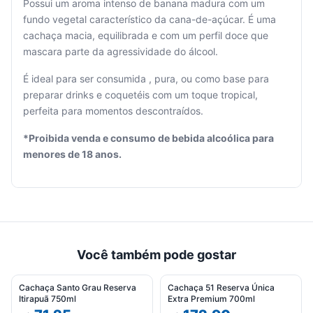
Possui um aroma intenso de banana madura com um
fundo vegetal característico da cana-de-açúcar. É uma
cachaça macia, equilibrada e com um perfil doce que
mascara parte da agressividade do álcool.
Seu
carrinho
É ideal para ser consumida , pura, ou como base para
está
preparar drinks e coquetéis com um toque tropical,
vazio.
perfeita para momentos descontraídos.
Adicione
*Proibida venda e consumo de bebida alcoólica para
produtos
menores de 18 anos.
para
começar.
Você também pode gostar
Cachaça Santo Grau Reserva
Cachaça 51 Reserva Única
Itirapuã 750ml
Extra Premium 700ml