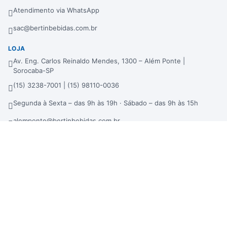
Atendimento via WhatsApp
sac@bertinbebidas.com.br
LOJA
Av. Eng. Carlos Reinaldo Mendes, 1300 – Além Ponte |
Sorocaba-SP
(15) 3238-7001 | (15) 98110-0036
Segunda à Sexta – das 9h às 19h · Sábado – das 9h às 15h
alemponte@bertinbebidas.com.br
DISTRIBUIDORA
Rod. Raposo Tavares, 3921 – Fundos – Km 96,3 – Morros |
Sorocaba-SP
(15) 3238-7000 | (15) 99660-7177
sac@bertinbebidas.com.br