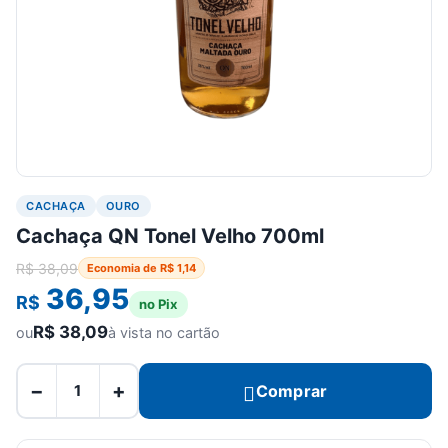
CACHAÇA
OURO
Cachaça QN Tonel Velho 700ml
R$
38,09
Economia de
R$
1,14
36,95
R$
no Pix
R$
38,09
ou
à vista no cartão
−
+
Comprar