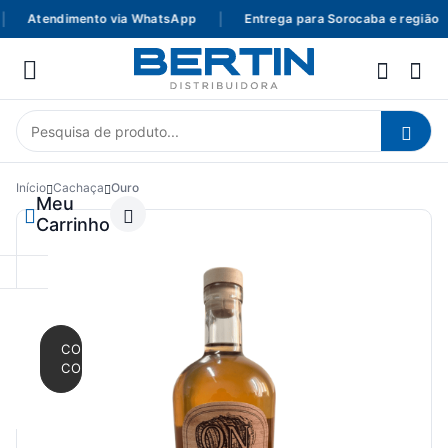
Atendimento via WhatsApp
|
Entrega para Sorocaba e região
Início
Cachaça
Ouro
Meu
Carrinho
CONTINUAR
COMPRANDO