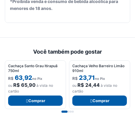
*Proibida venda e consumo de bebida alcoólica para
Seu
menores de 18 anos.
carrinho
está
vazio.
Adicione
produtos
para
Você também pode gostar
começar.
Cachaça Santo Grau Itirapuã
Cachaça Velho Barreiro Limão
750ml
910ml
63,92
23,71
R$
R$
no Pix
no Pix
R$
65,90
R$
24,44
ou
à vista no
ou
à vista no
cartão
cartão
Comprar
Comprar