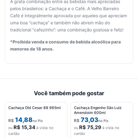
A grata combinação entre as bebidas mais apreciadas
pelos brasileiros: a Cachaça e o Café. A Velho Barreiro
Café é integralmente aprovada por aqueles que apreciam
Seu
uma boa “cachaça” e também não abrem mão do
carrinho
tradicional “cafezinho”: uma combinação gostosa e feliz!
está
vazio.
*Proibida venda e consumo de bebida alcoólica para
menores de 18 anos.
Adicione
produtos
para
começar.
Você também pode gostar
Cachaça Old Cesar 88 965ml
Cachaça Engenho São Luiz
Amendoim 600ml
14,88
73,03
R$
R$
no Pix
no Pix
R$
15,34
R$
75,29
ou
à vista no
ou
à vista no
cartão
cartão