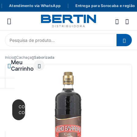
Atendimento via WhatsApp
|
Entrega para Sorocaba e região
Início
Cachaça
Saborizada
Meu
Carrinho
CONTINUAR
COMPRANDO