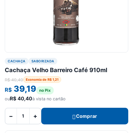
CACHAÇA
SABORIZADA
Cachaça Velho Barreiro Café 910ml
R$
40,40
Economia de
R$
1,21
39,19
R$
no Pix
R$
40,40
ou
à vista no cartão
−
+
Comprar