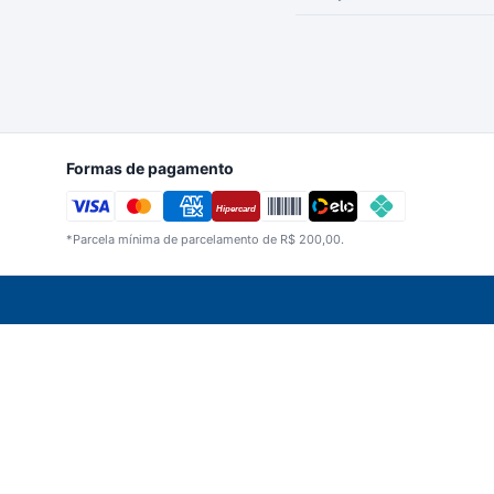
Formas de pagamento
Hipercard
*Parcela mínima de parcelamento de R$ 200,00.
Imagens meramente ilustrativas. A Bertin Beb
CNPJ 05.198.327/0001-33 | Berti