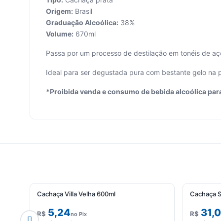
Origem:
Brasil
Graduação Alcoólica:
38%
Volume:
670ml
Seu
Passa por um processo de destilação em tonéis de aç
carrinho
está
Ideal para ser degustada pura com bestante gelo na 
vazio.
*Proibida venda e consumo de bebida alcoólica par
Adicione
produtos
para
começar.
750ml
Cachaça Villa Velha 600ml
Cachaça S
5,24
31,
R$
R$
no Pix