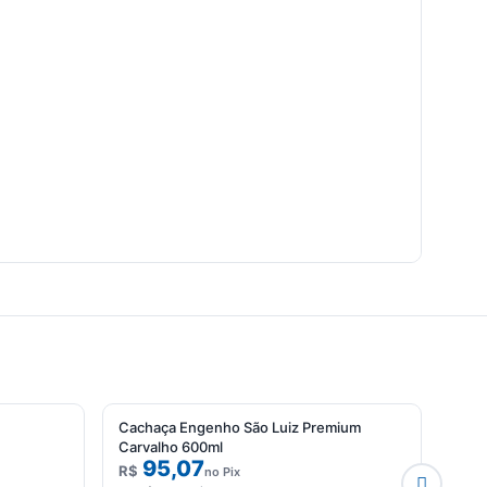
Cachaça Engenho São Luiz Premium
Cach
Carvalho 600ml
95,07
R$
R$
no Pix