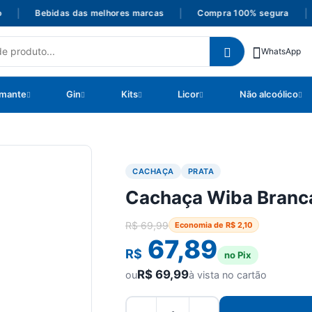
|
Bebidas das melhores marcas
|
Compra 100% segura
|
WhatsApp
mante
Gin
Kits
Licor
Não alcoólico
CACHAÇA
PRATA
Cachaça Wiba Branc
R$
69,99
Economia de
R$
2,10
67,89
R$
no Pix
R$
69,99
ou
à vista no cartão