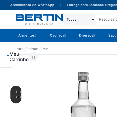
|
Atendimento via WhatsApp
|
Entrega para Sorocaba e região
Alimentos
Cachaça
Diversos
Espu
Início
Cachaça
Prata
Meu
Carrinho
CONTINUAR
COMPRANDO