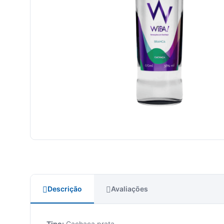
Descrição
Avaliações
Tipo:
Cachaça prata