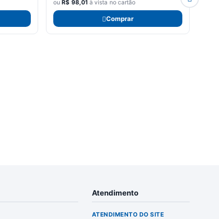
ou
R$
98,01
à vista no cartão
ou
R
Comprar
Atendimento
ATENDIMENTO DO SITE