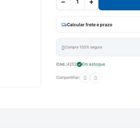
−
+
Calcular frete e prazo
Compra 100% segura
Cód.:
4252
Em estoque
Compartilhar: