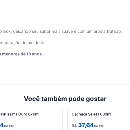
o inox, deixando seu sabor mais suave e com um aroma frutado.
preparação de um drink.
a menores de 18 anos.
Você também pode gostar
aliníssima Ouro 670ml
Cachaça Seleta 600ml
04
37,64
R$
no Pix
no Pix