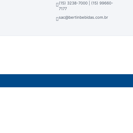
(15) 3238-7000 | (15) 99660-
7177
sac@bertinbebidas.com.br
dos em atacado, lojas físicas e loja virtual.
ra - Sorocaba/SP - CEP 18023-000