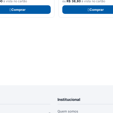
00
à vista no cartão
ou
R$
38,80
à vista no cartão
Comprar
Comprar
Institucional
Quem somos