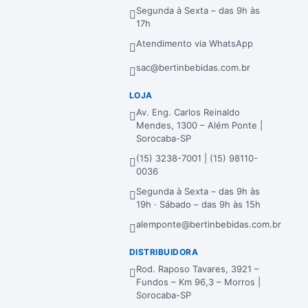
Segunda à Sexta – das 9h às
17h
Atendimento via WhatsApp
sac@bertinbebidas.com.br
LOJA
Av. Eng. Carlos Reinaldo
Mendes, 1300 – Além Ponte |
Sorocaba-SP
(15) 3238-7001 | (15) 98110-
0036
Segunda à Sexta – das 9h às
19h · Sábado – das 9h às 15h
alemponte@bertinbebidas.com.br
DISTRIBUIDORA
Rod. Raposo Tavares, 3921 –
Fundos – Km 96,3 – Morros |
Sorocaba-SP