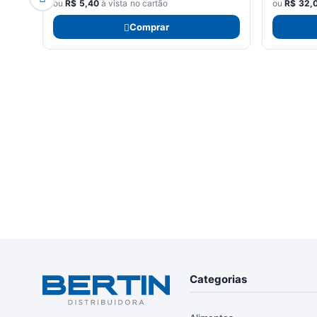
ou
R$
5,40
à vista no cartão
ou
R$
32,
Comprar
Categorias