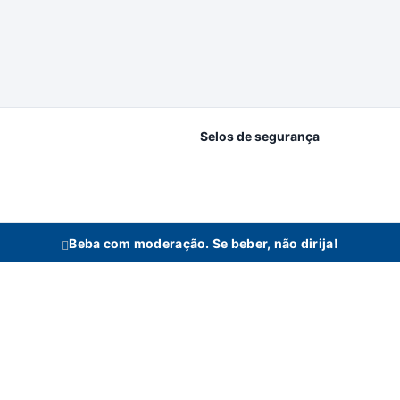
Selos de segurança
Beba com moderação. Se beber, não dirija!
idas se reserva no direito de alterar preços, estoque e trabalhar com preços diferencia
n Bebidas Ltda | Rodovia Raposo Tavares, 3921 - Km 96,3 - Fundos - Vila Artu
Todos os direitos reservados a Bertin Bebidas.
Desenvolvido com
♡
por
Digitalmart