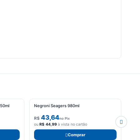
450ml
Negroni Seagers 980ml
Conh
43,64
R$
R$
no Pix
ou
R$
44,99
à vista no cartão
ou
R
Comprar