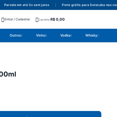
arcele em até 3x sem juros
|
Frete grátis para Sorocaba nas comp
R$
0,00
Entrar / Cadastrar
Carrinho
Outros
Vinho
Vodka
Whisky
900ml