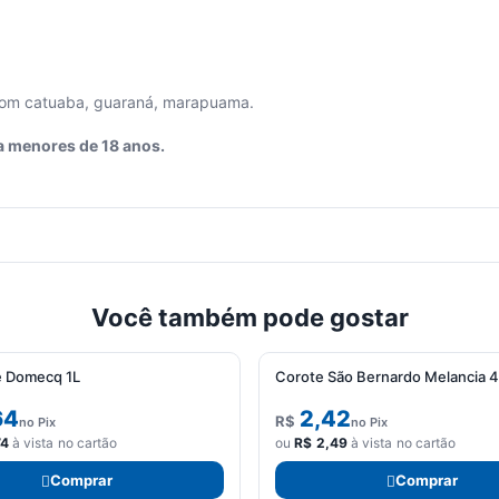
com catuaba, guaraná, marapuama.
a menores de 18 anos.
Você também pode gostar
 Domecq 1L
Corote São Bernardo Melancia 
64
2,42
R$
no Pix
no Pix
74
à vista no cartão
ou
R$
2,49
à vista no cartão
Comprar
Comprar