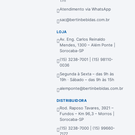
17h
Atendimento via WhatsApp
sac@bertinbebidas.com.br
LOJA
Av. Eng. Carlos Reinaldo
Mendes, 1300 – Além Ponte |
Sorocaba-SP
(15) 3238-7001 | (15) 98110-
0036
Segunda à Sexta – das 9h às
19h · Sábado – das 9h às 15h
alemponte@bertinbebidas.com.br
DISTRIBUIDORA
Rod. Raposo Tavares, 3921 –
Fundos – Km 96,3 – Morros |
Sorocaba-SP
(15) 3238-7000 | (15) 99660-
7177