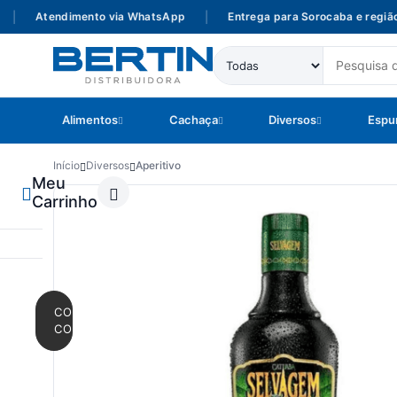
Atendimento via WhatsApp
|
Entrega para Sorocaba e região
Alimentos
Cachaça
Diversos
Espu
Início
Diversos
Aperitivo
Meu
Carrinho
CONTINUAR
COMPRANDO