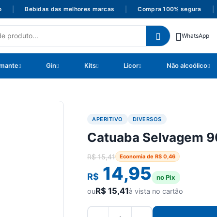
|
Bebidas das melhores marcas
|
Compra 100% segura
|
P
WhatsApp
mante
Gin
Kits
Licor
Não alcoólico
APERITIVO
DIVERSOS
Catuaba Selvagem 
R$
15,41
Economia de
R$
0,46
14,95
R$
no Pix
R$
15,41
ou
à vista no cartão