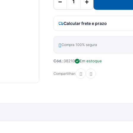
−
+
Calcular frete e prazo
Compra 100% segura
Cód.:
38210
Em estoque
Compartilhar: