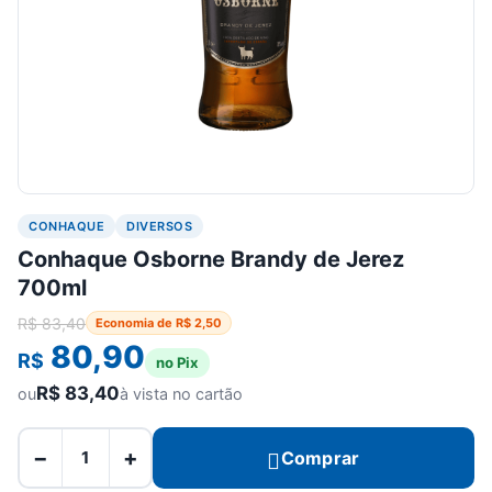
CONHAQUE
DIVERSOS
Conhaque Osborne Brandy de Jerez
700ml
R$
83,40
Economia de
R$
2,50
80,90
R$
no Pix
R$
83,40
ou
à vista no cartão
−
+
Comprar