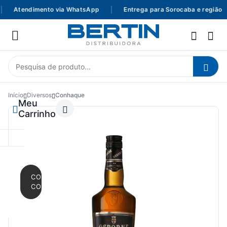
Atendimento via WhatsApp
|
Entrega para Sorocaba e região
Início
Diversos
Conhaque
Meu
Carrinho
CONTINUAR
COMPRANDO