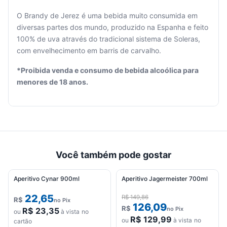
O Brandy de Jerez é uma bebida muito consumida em
diversas partes dos mundo, produzido na Espanha e feito
Seu
100% de uva através do tradicional sistema de Soleras,
carrinho
com envelhecimento em barris de carvalho.
está
vazio.
*Proibida venda e consumo de bebida alcoólica para
menores de 18 anos.
Adicione
produtos
para
começar.
Você também pode gostar
Aperitivo Cynar 900ml
Aperitivo Jagermeister 700ml
-13%
OFERTA
22,65
R$
149,86
R$
no Pix
126,09
R$
no Pix
R$
23,35
ou
à vista no
R$
129,99
ou
à vista no
cartão