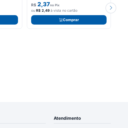
2,37
R$
R$
no Pix
ou
R$
2,49
à vista no cartão
ou
R
Comprar
Atendimento