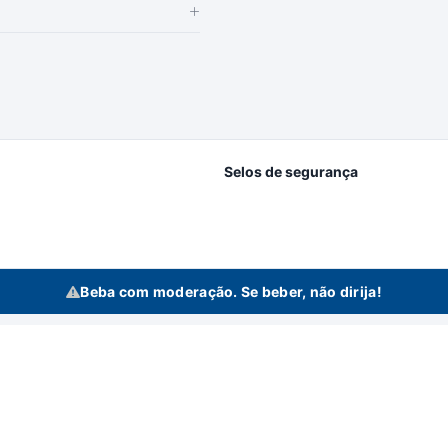
Selos de segurança
Beba com moderação. Se beber, não dirija!
idas se reserva no direito de alterar preços, estoque e trabalhar com preços diferencia
n Bebidas Ltda | Rodovia Raposo Tavares, 3921 - Km 96,3 - Fundos - Vila Artu
Todos os direitos reservados a Bertin Bebidas.