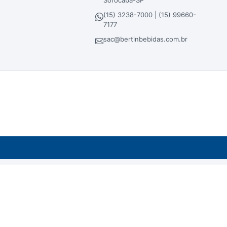
Sorocaba-SP
(15) 3238-7000 | (15) 99660-
7177
sac@bertinbebidas.com.br
dos em atacado, lojas físicas e loja virtual.
ra - Sorocaba/SP - CEP 18023-000