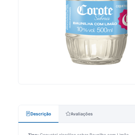
Descrição
Avaliações
Tipo:
Coquetel alcoólico sabor Baunilha com Limão