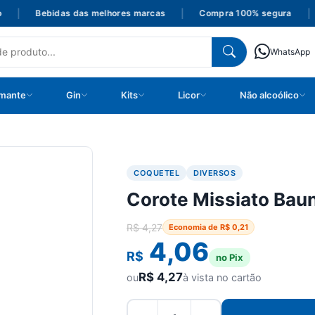
|
Bebidas das melhores marcas
|
Compra 100% segura
|
WhatsApp
mante
Gin
Kits
Licor
Não alcoólico
COQUETEL
DIVERSOS
Corote Missiato Bau
R$
4,27
Economia de
R$
0,21
4,06
R$
no Pix
R$
4,27
ou
à vista no cartão