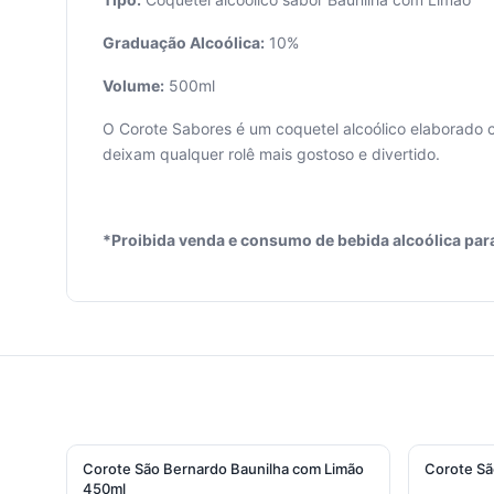
Graduação Alcoólica:
10%
Volume:
500ml
Seu
O Corote Sabores é um coquetel alcoólico elaborado co
carrinho
deixam qualquer rolê mais gostoso e divertido.
está
vazio.
Adicione
*Proibida venda e consumo de bebida alcoólica par
produtos
para
começar.
Corote São Bernardo Baunilha com Limão
Corote Sã
450ml