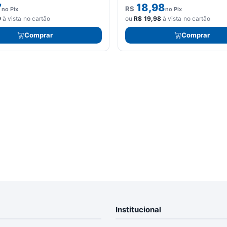
7
18,98
R$
no Pix
no Pix
9
à vista no cartão
ou
R$
19,98
à vista no cartão
Comprar
Comprar
Institucional