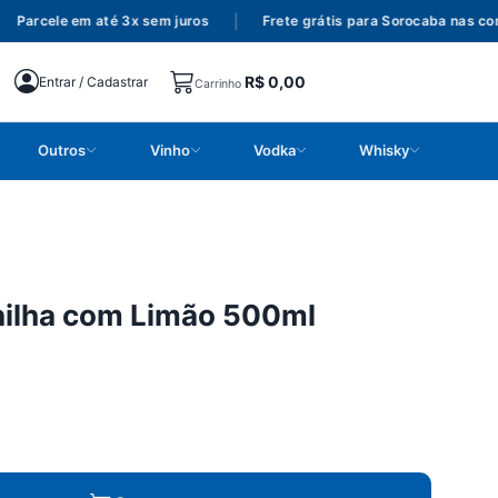
Parcele em até 3x sem juros
|
Frete grátis para Sorocaba nas com
R$
0,00
Entrar / Cadastrar
Carrinho
Outros
Vinho
Vodka
Whisky
nilha com Limão 500ml