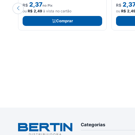
2,37
2,3
R$
R$
no Pix
ou
R$
2,49
à vista no cartão
ou
R$
2,4
Comprar
Categorias