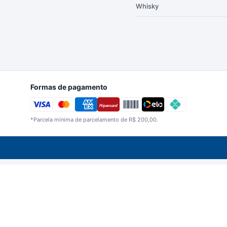
Whisky
Formas de pagamento
Hipercard
*Parcela mínima de parcelamento de
R$
200,00
.
Imagens meramente ilustrativas. A Bertin Beb
CNPJ 05.198.327/0001-33 | Berti