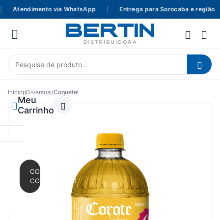
Atendimento via WhatsApp
|
Entrega para Sorocaba e região
Início
Diversos
Coquetel
Meu
Carrinho
CONTINUAR
COMPRANDO