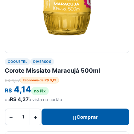
COQUETEL
DIVERSOS
Corote Missiato Maracujá 500ml
R$
4,27
Economia de
R$
0,13
4,14
R$
no Pix
R$
4,27
ou
à vista no cartão
−
+
Comprar