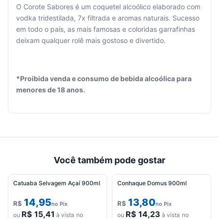
O Corote Sabores é um coquetel alcoólico elaborado com
vodka tridestilada, 7x filtrada e aromas naturais. Sucesso
em todo o país, as mais famosas e coloridas garrafinhas
Seu
deixam qualquer rolê mais gostoso e divertido.
carrinho
está
vazio.
*Proibida venda e consumo de bebida alcoólica para
Adicione
menores de 18 anos.
produtos
para
começar.
Você também pode gostar
Catuaba Selvagem Açaí 900ml
Conhaque Domus 900ml
14,95
13,80
R$
R$
no Pix
no Pix
R$
15,41
R$
14,23
ou
à vista no
ou
à vista no