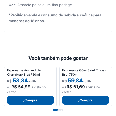
Cor:
Amarelo palha e um fino perlage
*Proibida venda e consumo de bebida alcoólica para
menores de 18 anos.
Você também pode gostar
Espumante Armand de
Espumante Góes Saint Tropez
Chambray Brut 750ml
Brut 750ml
53,34
59,84
R$
R$
no Pix
no Pix
R$
54,99
R$
61,69
ou
à vista no
ou
à vista no
cartão
cartão
Comprar
Comprar