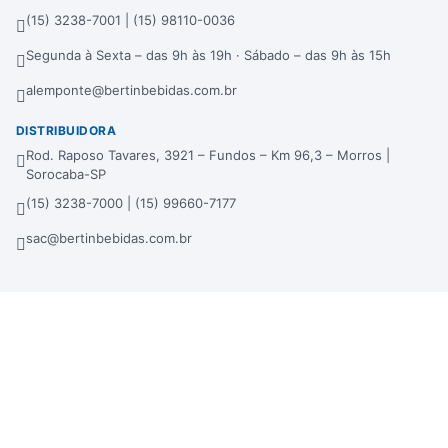
(15) 3238-7001 | (15) 98110-0036
Segunda à Sexta – das 9h às 19h · Sábado – das 9h às 15h
alemponte@bertinbebidas.com.br
DISTRIBUIDORA
Rod. Raposo Tavares, 3921 – Fundos – Km 96,3 – Morros |
Sorocaba-SP
(15) 3238-7000 | (15) 99660-7177
sac@bertinbebidas.com.br
Formas de pagamento
Hipercard
*Parcela mínima de parcelamento de R$ 200,00.
Selos de segurança