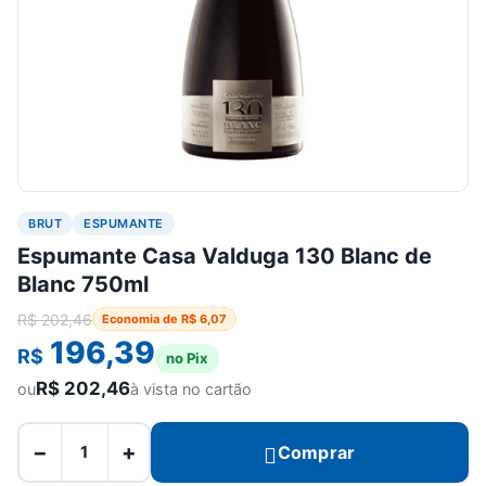
BRUT
ESPUMANTE
Espumante Casa Valduga 130 Blanc de
Blanc 750ml
R$
202,46
Economia de
R$
6,07
196,39
R$
no Pix
R$
202,46
ou
à vista no cartão
−
+
Comprar