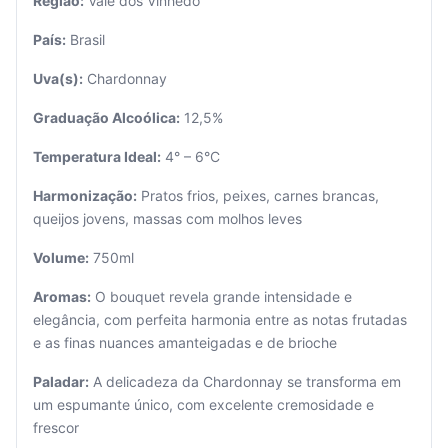
Região:
Vale dos Vinhedo
País:
Brasil
Uva(s):
Chardonnay
Graduação Alcoólica:
12,5%
Temperatura Ideal:
4° – 6°C
Seu
Harmonização:
Pratos frios, peixes, carnes brancas,
carrinho
está
queijos jovens, massas com molhos leves
vazio.
Volume:
750ml
Adicione
Aromas:
O bouquet revela grande intensidade e
produtos
para
elegância, com perfeita harmonia entre as notas frutadas
começar.
e as finas nuances amanteigadas e de brioche
Paladar:
A delicadeza da Chardonnay se transforma em
um espumante único, com excelente cremosidade e
frescor