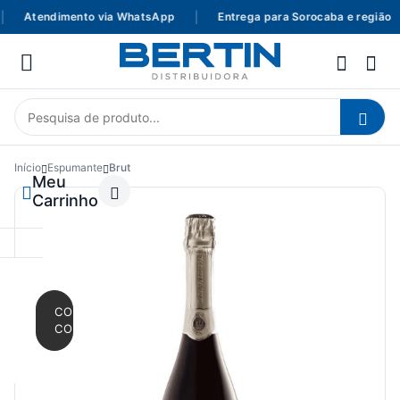
Atendimento via WhatsApp
|
Entrega para Sorocaba e região
Início
Espumante
Brut
Meu
Carrinho
CONTINUAR
COMPRANDO