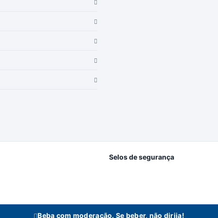
Selos de segurança
Beba com moderação. Se beber, não dirija!