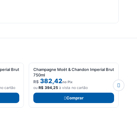
erial Brut
Champagne Moët & Chandon Imperial Brut
Cham
750ml
382,42
R$
R$
no Pix
no cartão
ou
R$
394,25
à vista no cartão
ou
R
Comprar