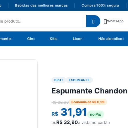
|
Bebidas das melhores marcas
|
Compra 100% segura
|
P
WhatsApp
mante
Gin
Kits
Licor
Não alcoólico
BRUT
ESPUMANTE
Espumante Chandon 
R$
32,90
Economia de
R$
0,99
31,91
R$
no Pix
R$
32,90
ou
à vista no cartão