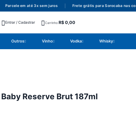
arcele em até 3x sem juros
|
Frete grátis para Sorocaba nas comp
R$
0,00
Entrar / Cadastrar
Carrinho
Outros
Vinho
Vodka
Whisky
Baby Reserve Brut 187ml