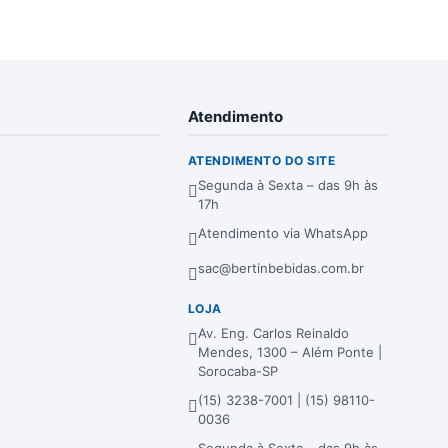
Atendimento
ATENDIMENTO DO SITE
Segunda à Sexta – das 9h às
17h
Atendimento via WhatsApp
sac@bertinbebidas.com.br
LOJA
Av. Eng. Carlos Reinaldo
Mendes, 1300 – Além Ponte |
Sorocaba-SP
(15) 3238-7001 | (15) 98110-
0036
Segunda à Sexta – das 9h às