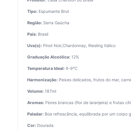
Tipo:
Espumante Brut
Região:
Serra Gaúcha
País:
Brasil
Uva(s):
Pinot Noir,Chardonnay, Riesling Itálico
Seu
Graduação Alcoólica:
12%
carrinho
está
Temperatura Ideal:
6-9°C
vazio.
Harmonização:
Peixes delicados, frutos do mar, carn
Adicione
produtos
Volume:
187ml
para
começar.
Aromas:
Flores brancas (flor de laranjeira) e frutas cí
Paladar:
Boa refrescância, equilibrada por um corpo g
Cor:
Dourada