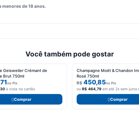
a menores de 18 anos.
Você também pode gostar
 Geisweiler Crémant de
Champagne Moët & Chandon Imp
e Brut 750ml
Rosé 750ml
,71
450,85
R$
no Pix
no Pix
,30
à vista no cartão
ou
R$
464,79
em até 2x sem juros 
Comprar
Comprar