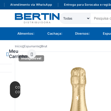
Atendimento via WhatsApp
|
Entrega para Sorocaba e região
Alimentos
Cachaça
Diversos
Espu
Início
Espumante
Brut
Meu
Carrinho
Indisponível
CONTINUAR
COMPRANDO