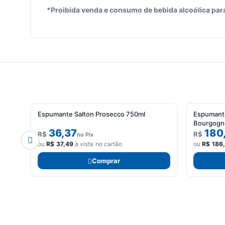
*Proibida venda e consumo de bebida alcoólica par
Espumante Salton Prosecco 750ml
Espumante
Bourgogn
36,37
180
R$
R$
no Pix
ou
R$
37,49
à vista no cartão
ou
R$
186
Comprar