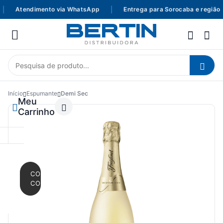
Atendimento via WhatsApp
|
Entrega para Sorocaba e região
Início
Espumante
Demi Sec
Meu
Carrinho
CONTINUAR
COMPRANDO