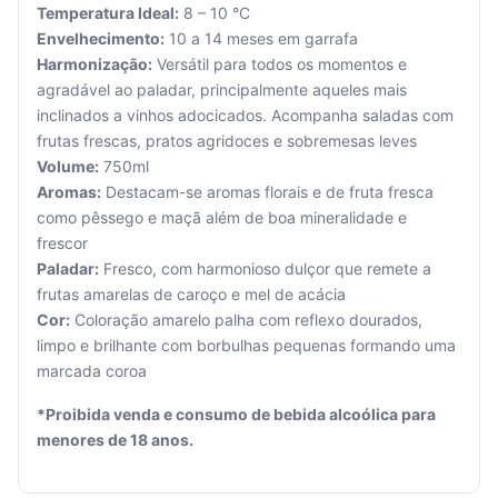
Temperatura Ideal:
8 – 10 °C
Envelhecimento:
10 a 14 meses em garrafa
Harmonização:
Versátil para todos os momentos e
agradável ao paladar, principalmente aqueles mais
inclinados a vinhos adocicados. Acompanha saladas com
frutas frescas, pratos agridoces e sobremesas leves
Seu
Volume:
750ml
carrinho
Aromas:
Destacam-se aromas florais e de fruta fresca
está
como pêssego e maçã além de boa mineralidade e
vazio.
frescor
Paladar:
Fresco, com harmonioso dulçor que remete a
Adicione
frutas amarelas de caroço e mel de acácia
produtos
para
Cor:
Coloração amarelo palha com reflexo dourados,
começar.
limpo e brilhante com borbulhas pequenas formando uma
marcada coroa
*Proibida venda e consumo de bebida alcoólica para
menores de 18 anos.