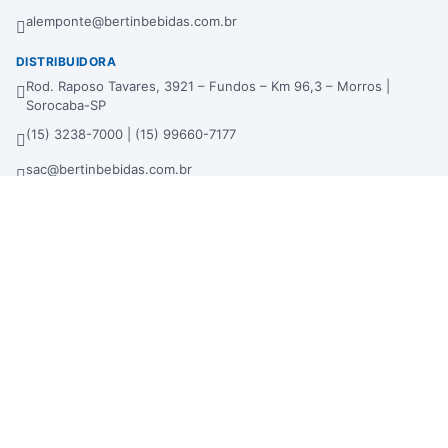
alemponte@bertinbebidas.com.br
DISTRIBUIDORA
Rod. Raposo Tavares, 3921 – Fundos – Km 96,3 – Morros |
Sorocaba-SP
(15) 3238-7000 | (15) 99660-7177
sac@bertinbebidas.com.br
Formas de pagamento
Hipercard
*Parcela mínima de parcelamento de R$ 200,00.
Selos de segurança
Beba com moderação. Se beber, não dirija!