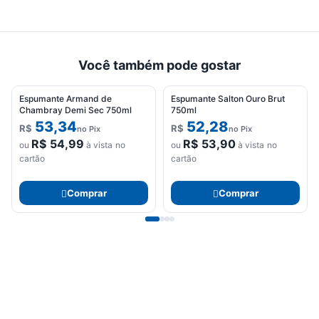
Você também pode gostar
Espumante Armand de
Espumante Salton Ouro Brut
Chambray Demi Sec 750ml
750ml
53,34
52,28
R$
R$
no Pix
no Pix
R$
54,99
R$
53,90
ou
à vista no
ou
à vista no
cartão
cartão
Comprar
Comprar