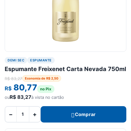
DEMI SEC
ESPUMANTE
Espumante Freixenet Carta Nevada 750ml
R$
83,27
Economia de
R$
2,50
80,77
R$
no Pix
R$
83,27
ou
à vista no cartão
−
+
Comprar