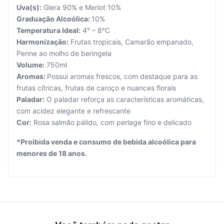
Uva(s):
Glera 90% e Merlot 10%
Graduação Alcoólica:
10%
Temperatura Ideal:
4° – 8°C
Harmonização:
Frutas tropicais, Camarão empanado,
Penne ao molho de beringela
Seu
Volume:
750ml
carrinho
está
Aromas:
Possui aromas frescos, com destaque para as
vazio.
frutas cítricas, frutas de caroço e nuances florais
Paladar:
O paladar reforça as características aromáticas,
Adicione
com acidez elegante e refrescante
produtos
Cor:
Rosa salmão pálido, com perlage fino e delicado
para
começar.
*Proibida venda e consumo de bebida alcoólica para
menores de 18 anos.