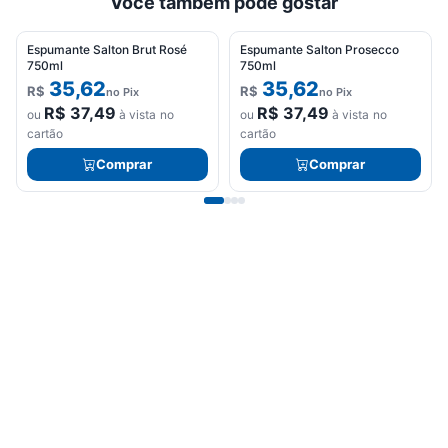
Você também pode gostar
Espumante Salton Brut Rosé
Espumante Salton Prosecco
750ml
750ml
35,62
35,62
R$
R$
no Pix
no Pix
R$
37,49
R$
37,49
ou
à vista no
ou
à vista no
cartão
cartão
Comprar
Comprar