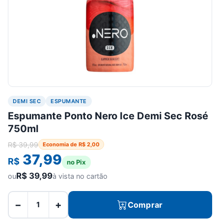
DEMI SEC
ESPUMANTE
Espumante Ponto Nero Ice Demi Sec Rosé
750ml
R$
39,99
Economia de
R$
2,00
37,99
R$
no Pix
R$
39,99
ou
à vista no cartão
−
+
Comprar