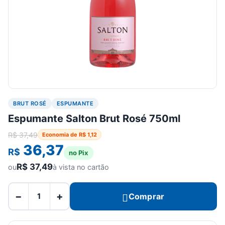
BRUT ROSÉ
ESPUMANTE
Espumante Salton Brut Rosé 750ml
R$
37,49
Economia de
R$
1,12
36,37
R$
no Pix
R$
37,49
ou
à vista no cartão
−
+
Comprar