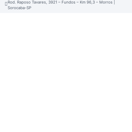
Rod. Raposo Tavares, 3921 – Fundos – Km 96,3 – Morros |
Sorocaba-SP
(15) 3238-7000 | (15) 99660-7177
sac@bertinbebidas.com.br
Formas de pagamento
Hipercard
*Parcela mínima de parcelamento de R$ 200,00.
Selos de segurança
Beba com moderação. Se beber, não dirija!
Imagens meramente ilustrativas. A Bertin Bebidas se reserva no direito de
alterar preços, estoque e trabalhar com preços diferenciados em atacado, lojas
físicas e loja virtual.
CNPJ 05.198.327/0001-33 | Bertin Bebidas Ltda | Rodovia Raposo