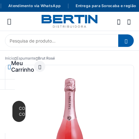
Atendimento via WhatsApp
|
Entrega para Sorocaba e região
Início
Espumante
Brut Rosé
Meu
Carrinho
CONTINUAR
COMPRANDO