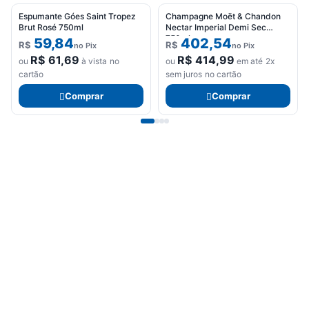
Espumante Góes Saint Tropez
Champagne Moët & Chandon
Brut Rosé 750ml
Nectar Imperial Demi Sec
750ml
59,84
402,54
R$
R$
no Pix
no Pix
R$
61,69
R$
414,99
ou
à vista no
ou
em até 2x
cartão
sem juros no cartão
Comprar
Comprar