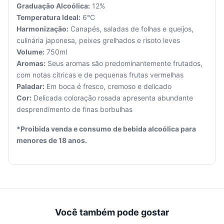
Graduação Alcoólica:
12%
Temperatura Ideal:
6°C
Harmonização:
Canapés, saladas de folhas e queijos,
culinária japonesa, peixes grelhados e risoto leves
Seu
Volume:
750ml
carrinho
Aromas:
Seus aromas são predominantemente frutados,
está
com notas cítricas e de pequenas frutas vermelhas
vazio.
Paladar:
Em boca é fresco, cremoso e delicado
Cor:
Delicada coloração rosada apresenta abundante
Adicione
desprendimento de finas borbulhas
produtos
para
*Proibida venda e consumo de bebida alcoólica para
começar.
menores de 18 anos.
Você também pode gostar