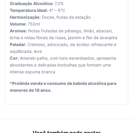
Graduação Alcoólica:
7,5%
Temperatura Ideal:
4° – 6°C
Harmonização:
Doces, frutas da estação
Volume:
750ml
Aromas:
Notas frutadas de pêssego, limão, abacaxi,
Seu
lichia e notas florais de rosas, jasmim e flor de laranjeira
carrinho
Paladar:
Cremoso, adocicado, de acidez refrescante e
está
vazio.
equilibrada, leve
Cor:
Amarelo palha, com tons esverdeados, apresenta
Adicione
abundantes e delicadas borbulhas que formam uma
produtos
intensa espuma branca
para
começar.
*Proibida venda e consumo de bebida alcoólica para
menores de 18 anos.
Você também pode gostar