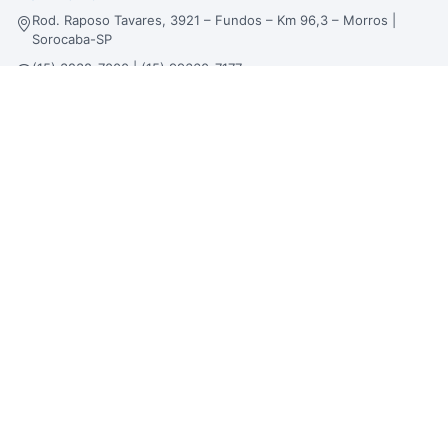
Rod. Raposo Tavares, 3921 – Fundos – Km 96,3 – Morros |
Sorocaba-SP
(15) 3238-7000 | (15) 99660-7177
sac@bertinbebidas.com.br
Formas de pagamento
Hipercard
*Parcela mínima de parcelamento de
R$
200,00
.
Selos de segurança
Beba com moderação. Se beber, não dirija!
Imagens meramente ilustrativas. A Bertin Bebidas se reserva no direito de
alterar preços, estoque e trabalhar com preços diferenciados em atacado, lojas
físicas e loja virtual.