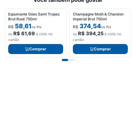
Espumante Góes Saint Tropez
Champagne Moët & Chandon
Brut Rosé 750ml
Imperial Brut 750ml
58,61
374,54
R$
R$
no Pix
no Pix
R$
61,69
R$
394,25
ou
à vista no
ou
à vista no
cartão
cartão
Comprar
Comprar