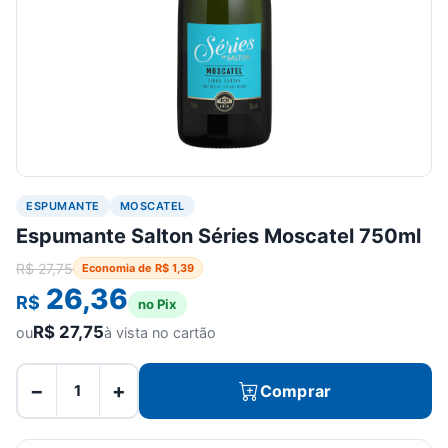
ESPUMANTE
MOSCATEL
Espumante Salton Séries Moscatel 750ml
R$
27,75
Economia de
R$
1,39
26,36
R$
no Pix
R$
27,75
ou
à vista no cartão
−
+
Comprar