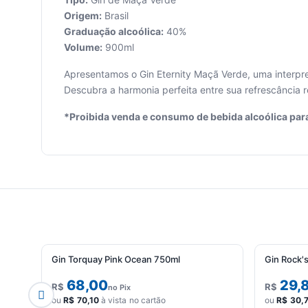
Origem:
Brasil
Graduação alcoólica:
40%
Volume:
900ml
Seu
carrinho
Apresentamos o Gin Eternity Maçã Verde, uma interpr
está
Descubra a harmonia perfeita entre sua refrescância 
vazio.
*Proibida venda e consumo de bebida alcoólica par
Adicione
produtos
para
começar.
Gin Torquay Pink Ocean 750ml
Gin Rock's
68,00
29,
R$
R$
no Pix
ou
R$
70,10
à vista no cartão
ou
R$
30,