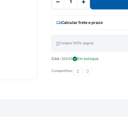
−
+
Calcular frete e prazo
Compra 100% segura
Cód.:
36435
Em estoque
Compartilhar: