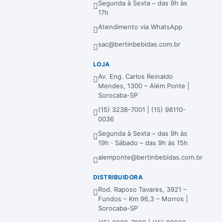
Segunda à Sexta – das 9h às
17h
Atendimento via WhatsApp
sac@bertinbebidas.com.br
LOJA
Av. Eng. Carlos Reinaldo
Mendes, 1300 – Além Ponte |
Sorocaba-SP
(15) 3238-7001 | (15) 98110-
0036
Segunda à Sexta – das 9h às
19h · Sábado – das 9h às 15h
alemponte@bertinbebidas.com.br
DISTRIBUIDORA
Rod. Raposo Tavares, 3921 –
Fundos – Km 96,3 – Morros |
Sorocaba-SP