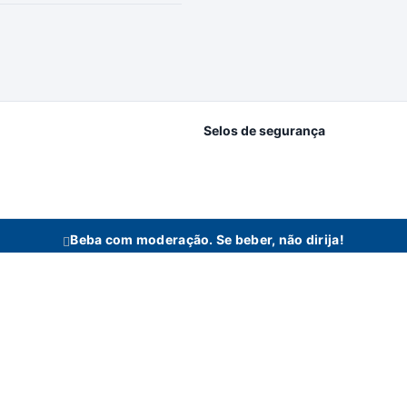
Selos de segurança
Beba com moderação. Se beber, não dirija!
idas se reserva no direito de alterar preços, estoque e trabalhar com preços diferencia
n Bebidas Ltda | Rodovia Raposo Tavares, 3921 - Km 96,3 - Fundos - Vila Artu
Todos os direitos reservados a Bertin Bebidas.
Desenvolvido com
♡
por
Digitalmart