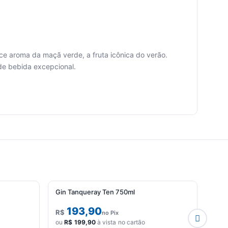
e aroma da maçã verde, a fruta icônica do verão.
 de bebida excepcional.
Gin Tanqueray Ten 750ml
193,90
R$
R$
no Pix
ou
R$
199,90
à vista no cartão
ou
R