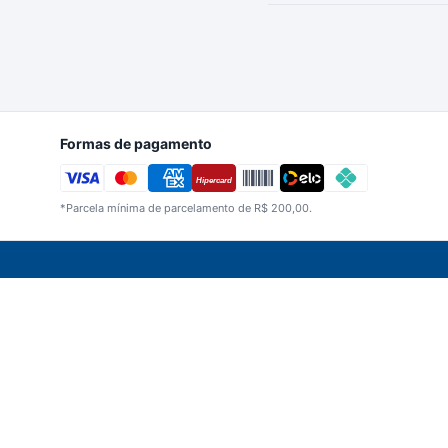
Formas de pagamento
Hipercard
*Parcela mínima de parcelamento de R$ 200,00.
Imagens meramente ilustrativas. A Bertin Beb
CNPJ 05.198.327/0001-33 | Berti