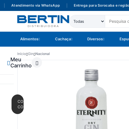
Atendimento via WhatsApp
|
Entrega para Sorocaba e região
Alimentos
Cachaça
Diversos
Espu
Início
Gin
Nacional
Meu
Carrinho
CONTINUAR
COMPRANDO