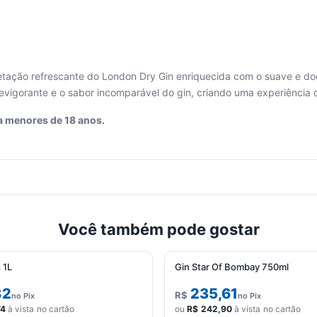
etação refrescante do London Dry Gin enriquecida com o suave e doc
revigorante e o sabor incomparável do gin, criando uma experiência
a menores de 18 anos.
Você também pode gostar
 1L
Gin Star Of Bombay 750ml
82
235,61
R$
no Pix
no Pix
74
à vista no cartão
ou
R$
242,90
à vista no cartão