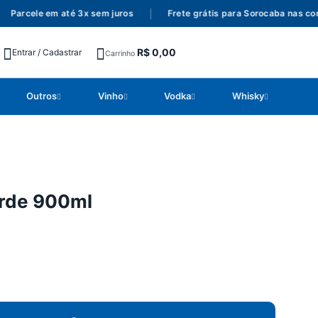
arcele em até 3x sem juros
|
Frete grátis para Sorocaba nas comp
R$
0,00
Entrar / Cadastrar
Carrinho
Outros
Vinho
Vodka
Whisky
erde 900ml