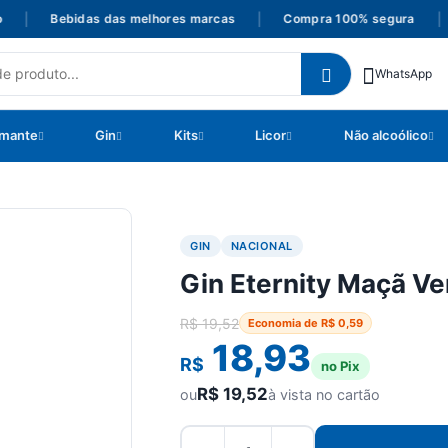
|
Bebidas das melhores marcas
|
Compra 100% segura
|
P
WhatsApp
mante
Gin
Kits
Licor
Não alcoólico
GIN
NACIONAL
Gin Eternity Maçã V
R$
19,52
Economia de
R$
0,59
18,93
R$
no Pix
R$
19,52
ou
à vista no cartão