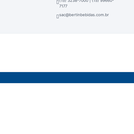
(15) 3238-7000 | (15) 99660-
7177
sac@bertinbebidas.com.br
dos em atacado, lojas físicas e loja virtual.
ra - Sorocaba/SP - CEP 18023-000