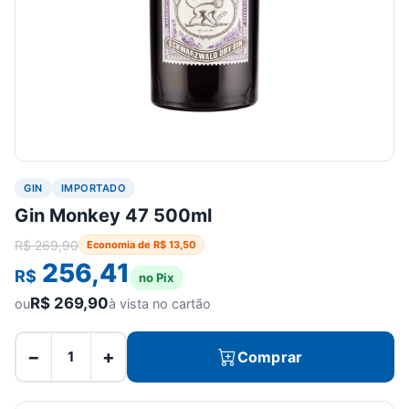
GIN
IMPORTADO
Gin Monkey 47 500ml
R$
269,90
Economia de
R$
13,50
256,41
R$
no Pix
R$
269,90
ou
à vista no cartão
−
+
Comprar