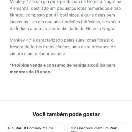
Monkey 47 é um gin raro, produzido na Floresta Negra na
Alemanha, destilado em pequenos lotes numerados e não
filtrado, composto por 47 botânicos, alguns deles bem
incomuns. Um gin que une tradições britânicas, o exótico
Seu
da Índia e a pureza e autenticidade da Floresta Negra.
carrinho
está
Monkey 47 é caracterizado pelas suas notas florais; o
vazio.
frescor de fortes frutas cítricas; uma clara presença de
zimbro e um paladar picante.
Adicione
produtos
*Proibida venda e consumo de bebida alcoólica para
para
menores de 18 anos.
começar.
Você também pode gostar
Gin Star Of Bombay 750ml
Gin Gordon's Premium Pink