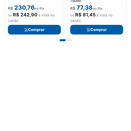
750ml
230,76
77,38
R$
R$
no Pix
no Pix
R$
242,90
R$
81,45
ou
à vista no
ou
à vista no
cartão
cartão
Comprar
Comprar