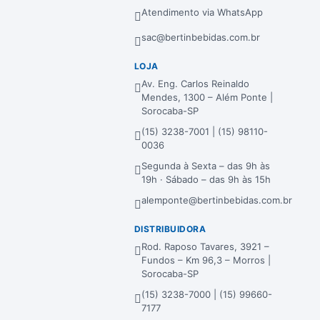
Atendimento via WhatsApp
sac@bertinbebidas.com.br
LOJA
Av. Eng. Carlos Reinaldo
Mendes, 1300 – Além Ponte |
Sorocaba-SP
(15) 3238-7001 | (15) 98110-
0036
Segunda à Sexta – das 9h às
19h · Sábado – das 9h às 15h
alemponte@bertinbebidas.com.br
DISTRIBUIDORA
Rod. Raposo Tavares, 3921 –
Fundos – Km 96,3 – Morros |
Sorocaba-SP
(15) 3238-7000 | (15) 99660-
7177