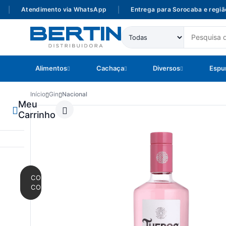
Atendimento via WhatsApp
|
Entrega para Sorocaba e região
Alimentos
Cachaça
Diversos
Espu
Início
Gin
Nacional
Meu
Carrinho
CONTINUAR
COMPRANDO