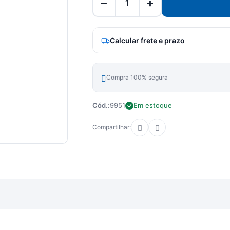
−
+
Calcular frete e prazo
Compra 100% segura
Cód.:
9951
Em estoque
Compartilhar: