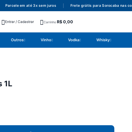
Parcele em até 3x sem juros
|
Frete grátis para Sorocaba nas com
R$
0,00
Entrar / Cadastrar
Carrinho
Outros
Vinho
Vodka
Whisky
s 1L