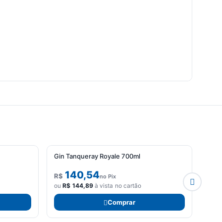
Gin Tanqueray Royale 700ml
Kit 
de V
140,54
R$
R$
no Pix
ou
R$
144,89
à vista no cartão
ou
R
Comprar