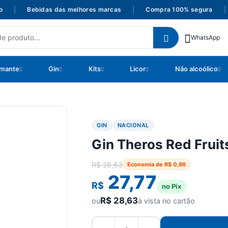
|
Bebidas das melhores marcas
|
Compra 100% segura
|
WhatsApp
mante
Gin
Kits
Licor
Não alcoólico
GIN
NACIONAL
Gin Theros Red Fruit
R$
28,63
Economia de
R$
0,86
27,77
R$
no Pix
R$
28,63
ou
à vista no cartão