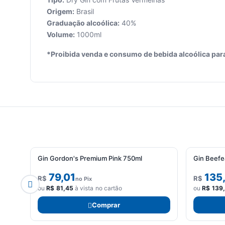
Origem:
Brasil
Graduação alcoólica:
40%
Seu
Volume:
1000ml
carrinho
*Proibida venda e consumo de bebida alcoólica par
está
vazio.
Adicione
produtos
para
começar.
Gin Gordon's Premium Pink 750ml
Gin Beefe
79,01
135
R$
R$
no Pix
ou
R$
81,45
à vista no cartão
ou
R$
139
Comprar