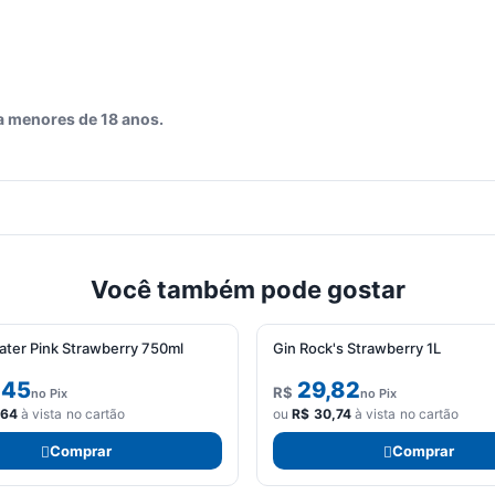
a menores de 18 anos.
Você também pode gostar
ater Pink Strawberry 750ml
Gin Rock's Strawberry 1L
,45
29,82
R$
no Pix
no Pix
,64
à vista no cartão
ou
R$
30,74
à vista no cartão
Comprar
Comprar