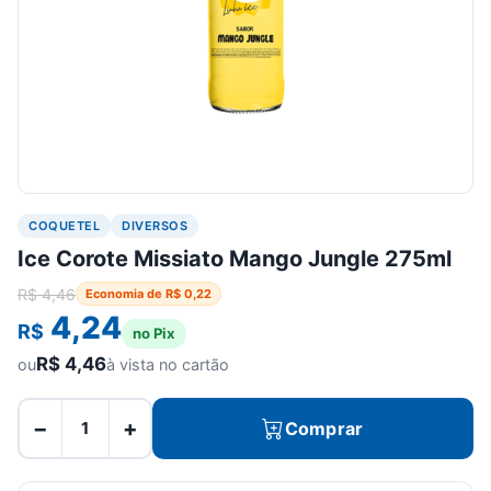
COQUETEL
DIVERSOS
Ice Corote Missiato Mango Jungle 275ml
R$
4,46
Economia de
R$
0,22
4,24
R$
no Pix
R$
4,46
ou
à vista no cartão
−
+
Comprar