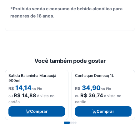
*Proibida venda e consumo de bebida alcoólica para
Seu
menores de 18 anos.
carrinho
está
vazio.
Adicione
produtos
para
Você também pode gostar
começar.
Batida Baianinha Maracujá
Conhaque Domecq 1L
900ml
14,14
34,90
R$
R$
no Pix
no Pix
R$
14,88
R$
36,74
ou
à vista no
ou
à vista no
cartão
cartão
Comprar
Comprar