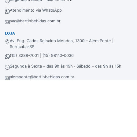
Atendimento via WhatsApp
sac@bertinbebidas.com.br
LOJA
Av. Eng. Carlos Reinaldo Mendes, 1300 – Além Ponte |
Sorocaba-SP
(15) 3238-7001 | (15) 98110-0036
Segunda à Sexta – das 9h às 19h · Sábado – das 9h às 15h
alemponte@bertinbebidas.com.br
DISTRIBUIDORA
Rod. Raposo Tavares, 3921 – Fundos – Km 96,3 – Morros |
Sorocaba-SP
(15) 3238-7000 | (15) 99660-7177
sac@bertinbebidas.com.br