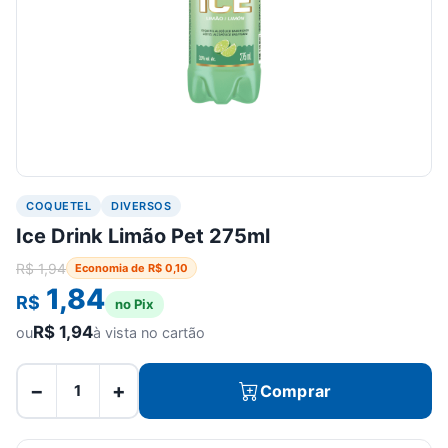
COQUETEL
DIVERSOS
Ice Drink Limão Pet 275ml
R$
1,94
Economia de
R$
0,10
1,84
R$
no Pix
R$
1,94
ou
à vista no cartão
−
+
Comprar