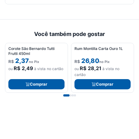
Seu
carrinho
está
vazio.
Você também pode gostar
Adicione
produtos
para
Corote São Bernardo Tutti
Rum Montilla Carta Ouro 1L
começar.
Frutti 450ml
2,37
26,80
R$
R$
no Pix
no Pix
R$
2,49
R$
28,21
ou
à vista no cartão
ou
à vista no
cartão
Comprar
Comprar