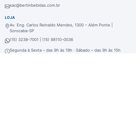
sac@bertinbebidas.com.br
LOJA
Av. Eng. Carlos Reinaldo Mendes, 1300 – Além Ponte |
Sorocaba-SP
(15) 3238-7001 | (15) 98110-0036
Segunda à Sexta – das 9h às 19h · Sábado – das 9h às 15h
alemponte@bertinbebidas.com.br
DISTRIBUIDORA
Rod. Raposo Tavares, 3921 – Fundos – Km 96,3 – Morros |
Sorocaba-SP
(15) 3238-7000 | (15) 99660-7177
sac@bertinbebidas.com.br
Formas de pagamento