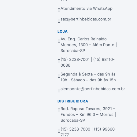
Atendimento via WhatsApp
sac@bertinbebidas.com.br
LOJA
Av. Eng. Carlos Reinaldo
Mendes, 1300 – Além Ponte |
Sorocaba-SP
(15) 3238-7001 | (15) 98110-
0036
Segunda à Sexta – das 9h às
19h · Sábado – das 9h às 15h
alemponte@bertinbebidas.com.br
DISTRIBUIDORA
Rod. Raposo Tavares, 3921 –
Fundos – Km 96,3 – Morros |
Sorocaba-SP
(15) 3238-7000 | (15) 99660-
7177