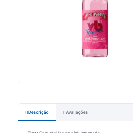
Descrição
Avaliações
Tipo:
Coquetel Ice de pink lemonade