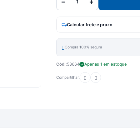
−
+
Calcular frete e prazo
Compra 100% segura
Cód.:
58664
Apenas 1 em estoque
Compartilhar: