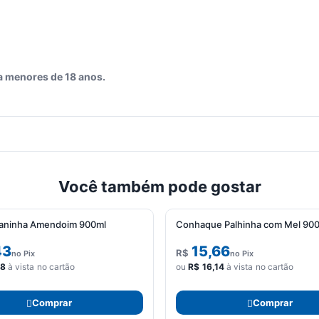
a menores de 18 anos.
Você também pode gostar
ianinha Amendoim 900ml
Conhaque Palhinha com Mel 90
43
15,66
R$
no Pix
no Pix
88
à vista no cartão
ou
R$
16,14
à vista no cartão
Comprar
Comprar