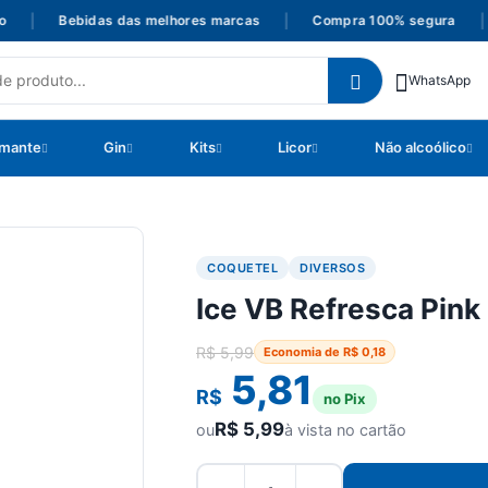
|
Bebidas das melhores marcas
|
Compra 100% segura
|
WhatsApp
mante
Gin
Kits
Licor
Não alcoólico
COQUETEL
DIVERSOS
Ice VB Refresca Pin
R$
5,99
Economia de
R$
0,18
5,81
R$
no Pix
R$
5,99
ou
à vista no cartão