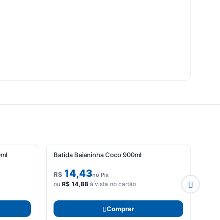
0ml
Batida Baianinha Coco 900ml
Coro
14,43
R$
R$
no Pix
ou
R$
14,88
à vista no cartão
ou
R
Comprar