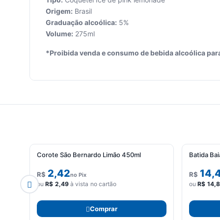
Origem:
Brasil
Graduação alcoólica:
5%
Volume:
275ml
Seu
carrinho
*Proibida venda e consumo de bebida alcoólica par
está
vazio.
Adicione
produtos
para
começar.
Corote São Bernardo Limão 450ml
Batida Ba
2,42
14,
R$
R$
no Pix
ou
R$
2,49
à vista no cartão
ou
R$
14,
Comprar