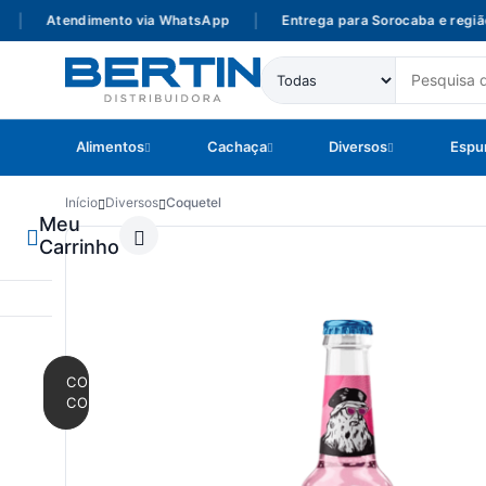
Atendimento via WhatsApp
|
Entrega para Sorocaba e região
Alimentos
Cachaça
Diversos
Espu
Início
Diversos
Coquetel
Meu
Carrinho
CONTINUAR
COMPRANDO