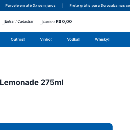
Parcele em até 3x sem juros
|
Frete grátis para Sorocaba nas com
R$
0,00
Entrar / Cadastrar
Carrinho
Outros
Vinho
Vodka
Whisky
k Lemonade 275ml