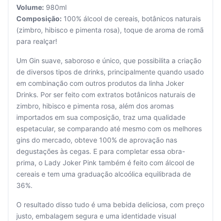
Volume:
980ml
Composição:
100% álcool de cereais, botânicos naturais
(zimbro, hibisco e pimenta rosa), toque de aroma de romã
para realçar!
Um Gin suave, saboroso e único, que possibilita a criação
de diversos tipos de drinks, principalmente quando usado
em combinação com outros produtos da linha Joker
Seu
Drinks. Por ser feito com extratos botânicos naturais de
carrinho
zimbro, hibisco e pimenta rosa, além dos aromas
está
vazio.
importados em sua composição, traz uma qualidade
espetacular, se comparando até mesmo com os melhores
Adicione
gins do mercado, obteve 100% de aprovação nas
produtos
degustações às cegas. E para completar essa obra-
para
prima, o Lady Joker Pink também é feito com álcool de
começar.
cereais e tem uma graduação alcoólica equilibrada de
36%.
O resultado disso tudo é uma bebida deliciosa, com preço
justo, embalagem segura e uma identidade visual