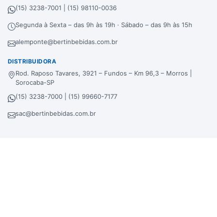
(15) 3238-7001 | (15) 98110-0036
Segunda à Sexta – das 9h às 19h · Sábado – das 9h às 15h
alemponte@bertinbebidas.com.br
DISTRIBUIDORA
Rod. Raposo Tavares, 3921 – Fundos – Km 96,3 – Morros |
Sorocaba-SP
(15) 3238-7000 | (15) 99660-7177
sac@bertinbebidas.com.br
Formas de pagamento
Hipercard
*Parcela mínima de parcelamento de
R$
200,00
.
Selos de segurança