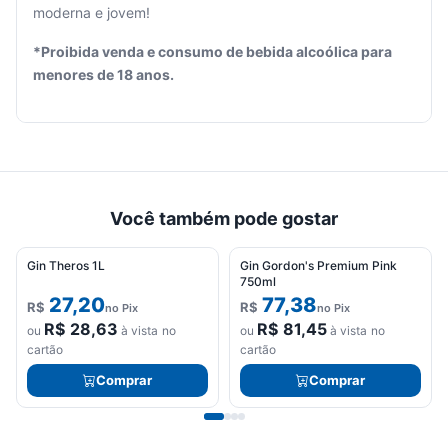
moderna e jovem!
*Proibida venda e consumo de bebida alcoólica para
menores de 18 anos.
Você também pode gostar
Gin Theros 1L
Gin Gordon's Premium Pink
750ml
27,20
77,38
R$
R$
no Pix
no Pix
R$
28,63
R$
81,45
ou
à vista no
ou
à vista no
cartão
cartão
Comprar
Comprar