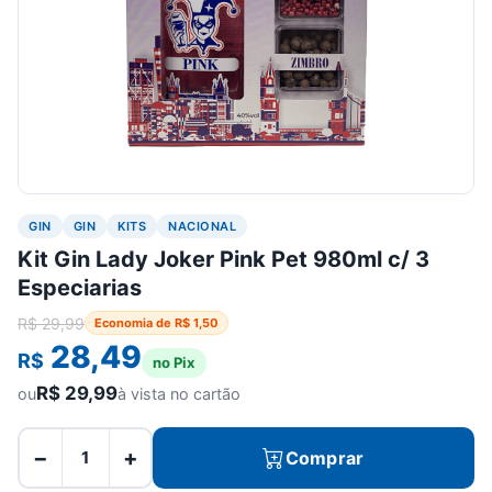
GIN
GIN
KITS
NACIONAL
Kit Gin Lady Joker Pink Pet 980ml c/ 3
Especiarias
R$
29,99
Economia de
R$
1,50
28,49
R$
no Pix
R$
29,99
ou
à vista no cartão
−
+
Comprar