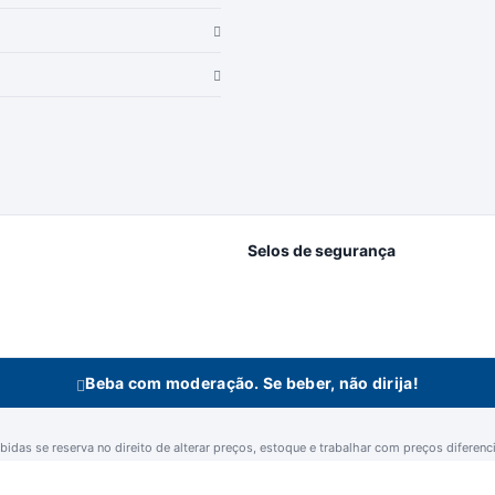
Selos de segurança
Beba com moderação. Se beber, não dirija!
idas se reserva no direito de alterar preços, estoque e trabalhar com preços diferencia
n Bebidas Ltda | Rodovia Raposo Tavares, 3921 - Km 96,3 - Fundos - Vila Artu