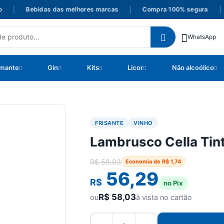
|
Bebidas das melhores marcas
|
Compra 100% segura
|
WhatsApp
mante
Gin
Kits
Licor
Não alcoólico
FRISANTE
VINHO
Lambrusco Cella Tin
R$
58,03
Economia de
R$
1,74
56,29
R$
no Pix
R$
58,03
ou
à vista no cartão