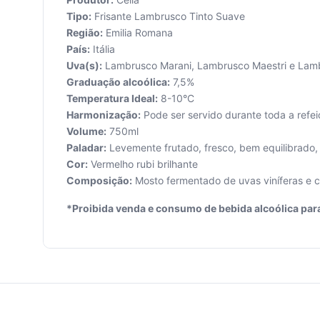
Tipo:
Frisante Lambrusco Tinto Suave
Região:
Emilia Romana
País:
Itália
Uva(s):
Lambrusco Marani, Lambrusco Maestri e Lam
Graduação alcoólica:
7,5%
Seu
Temperatura Ideal:
8-10°C
carrinho
Harmonização:
Pode ser servido durante toda a refe
está
Volume:
750ml
vazio.
Paladar:
Levemente frutado, fresco, bem equilibrado,
Cor:
Vermelho rubi brilhante
Adicione
produtos
Composição:
Mosto fermentado de uvas viníferas e c
para
começar.
*Proibida venda e consumo de bebida alcoólica par