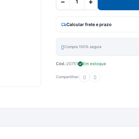
−
+
Calcular frete e prazo
Compra 100% segura
Cód.:
20751
Em estoque
Compartilhar: