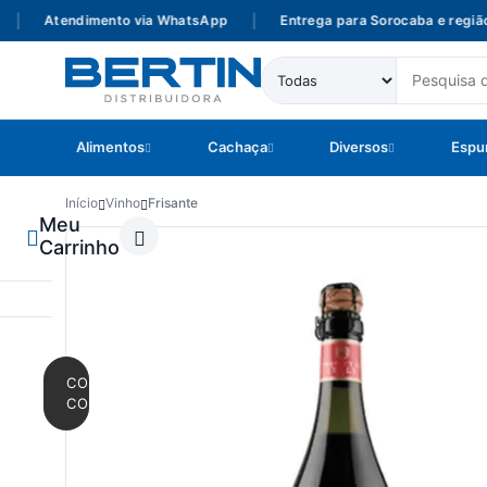
Atendimento via WhatsApp
|
Entrega para Sorocaba e região
Alimentos
Cachaça
Diversos
Espu
Início
Vinho
Frisante
Meu
Carrinho
CONTINUAR
COMPRANDO