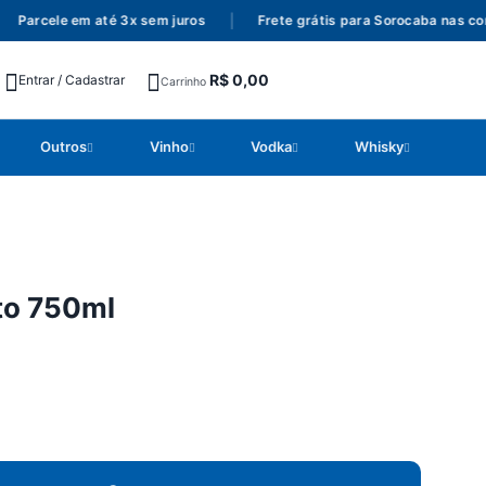
Parcele em até 3x sem juros
|
Frete grátis para Sorocaba nas comp
R$
0,00
Entrar / Cadastrar
Carrinho
Outros
Vinho
Vodka
Whisky
to 750ml