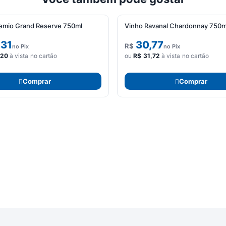
emio Grand Reserve 750ml
Vinho Ravanal Chardonnay 750m
,31
30,77
R$
no Pix
no Pix
,20
à vista no cartão
ou
R$
31,72
à vista no cartão
Comprar
Comprar