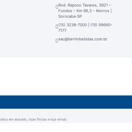
Rod. Raposo Tavares, 3921 –
Fundos – Km 96,3 – Morros |
Sorocaba-SP
(15) 3238-7000 | (15) 99660-
7177
sac@bertinbebidas.com.br
dos em atacado, lojas físicas e loja virtual.
ra - Sorocaba/SP - CEP 18023-000