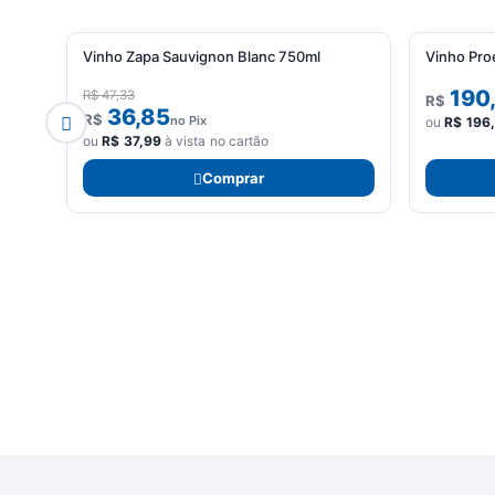
-20%
Vinho Zapa Sauvignon Blanc 750ml
Vinho Pro
OFERTA
190
R$
47,33
R$
36,85
R$
no Pix
ou
R$
196
ou
R$
37,99
à vista no cartão
Comprar