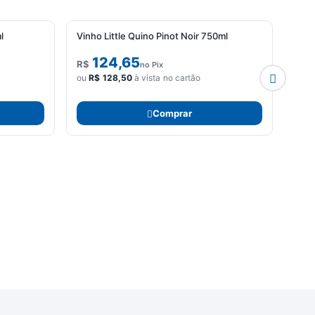
l
Vinho Little Quino Pinot Noir 750ml
Fris
124,65
R$
R$
no Pix
ou
R$
128,50
à vista no cartão
ou
R
Comprar