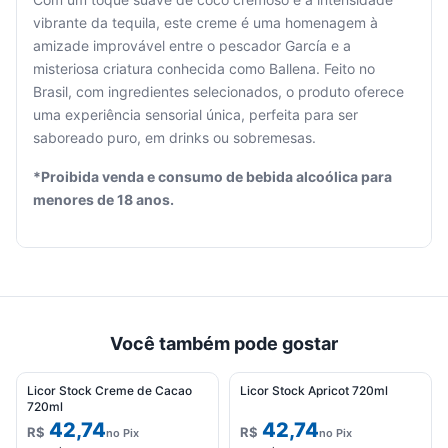
vibrante da tequila, este creme é uma homenagem à
amizade improvável entre o pescador García e a
misteriosa criatura conhecida como Ballena. Feito no
Seu
Brasil, com ingredientes selecionados, o produto oferece
carrinho
uma experiência sensorial única, perfeita para ser
está
saboreado puro, em drinks ou sobremesas.
vazio.
*Proibida venda e consumo de bebida alcoólica para
Adicione
menores de 18 anos.
produtos
para
começar.
Você também pode gostar
Licor Stock Creme de Cacao
Licor Stock Apricot 720ml
720ml
42,74
42,74
R$
R$
no Pix
no Pix