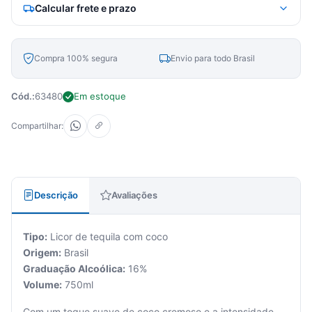
Calcular frete e prazo
Compra 100% segura
Envio para todo Brasil
Cód.:
63480
Em estoque
Compartilhar:
Descrição
Avaliações
Tipo:
Licor de tequila com coco
Origem:
Brasil
Graduação Alcoólica:
16%
Volume:
750ml
Com um toque suave de coco cremoso e a intensidade