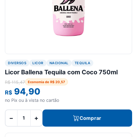
DIVERSOS
LICOR
NACIONAL
TEQUILA
Licor Ballena Tequila com Coco 750ml
R$
115,47
Economia de
R$
20,57
94,90
R$
no Pix ou à vista no cartão
−
+
Comprar