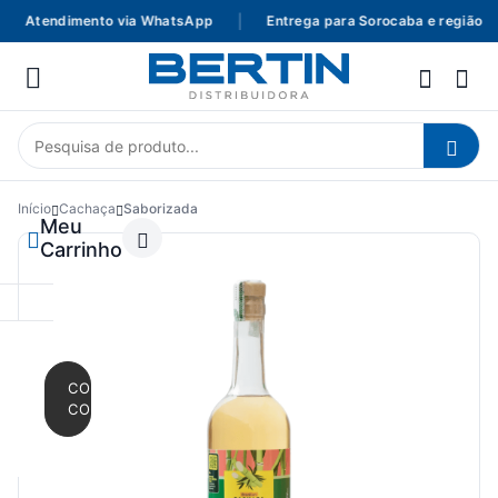
Atendimento via WhatsApp
|
Entrega para Sorocaba e região
|
Início
Cachaça
Saborizada
Meu
Carrinho
CONTINUAR
COMPRANDO