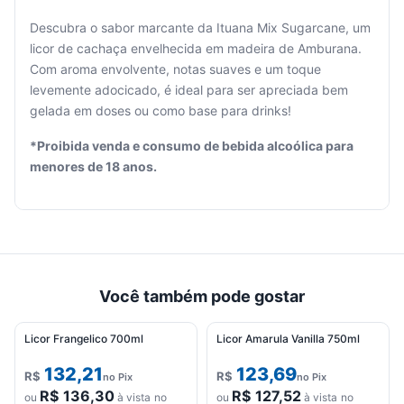
Descubra o sabor marcante da Ituana Mix Sugarcane, um
licor de cachaça envelhecida em madeira de Amburana.
Seu
Com aroma envolvente, notas suaves e um toque
carrinho
levemente adocicado, é ideal para ser apreciada bem
está
gelada em doses ou como base para drinks!
vazio.
*Proibida venda e consumo de bebida alcoólica para
Adicione
menores de 18 anos.
produtos
para
começar.
Você também pode gostar
Licor Frangelico 700ml
Licor Amarula Vanilla 750ml
132,21
123,69
R$
R$
no Pix
no Pix
R$
136,30
R$
127,52
ou
à vista no
ou
à vista no