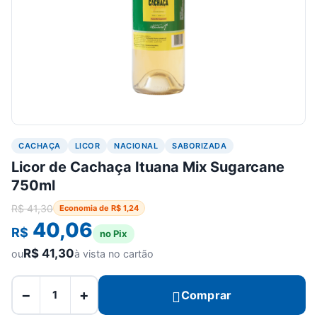
CACHAÇA
LICOR
NACIONAL
SABORIZADA
Licor de Cachaça Ituana Mix Sugarcane
750ml
R$
41,30
Economia de
R$
1,24
40,06
R$
no Pix
R$
41,30
ou
à vista no cartão
−
+
Comprar