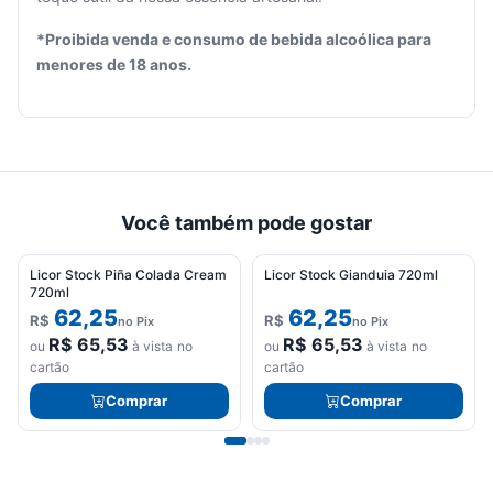
Seu
*Proibida venda e consumo de bebida alcoólica para
carrinho
menores de 18 anos.
está
vazio.
Adicione
produtos
para
começar.
Você também pode gostar
Licor Stock Piña Colada Cream
Licor Stock Gianduia 720ml
720ml
62,25
62,25
R$
R$
no Pix
no Pix
R$
65,53
R$
65,53
ou
à vista no
ou
à vista no
cartão
cartão
Comprar
Comprar