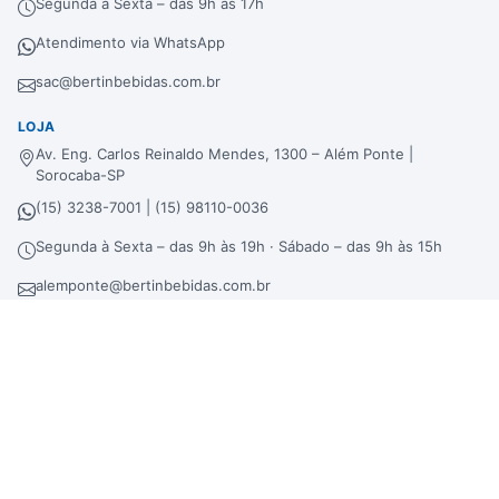
Segunda à Sexta – das 9h às 17h
Atendimento via WhatsApp
sac@bertinbebidas.com.br
LOJA
Av. Eng. Carlos Reinaldo Mendes, 1300 – Além Ponte |
Sorocaba-SP
(15) 3238-7001 | (15) 98110-0036
Segunda à Sexta – das 9h às 19h · Sábado – das 9h às 15h
alemponte@bertinbebidas.com.br
DISTRIBUIDORA
Rod. Raposo Tavares, 3921 – Fundos – Km 96,3 – Morros |
Sorocaba-SP
(15) 3238-7000 | (15) 99660-7177
sac@bertinbebidas.com.br