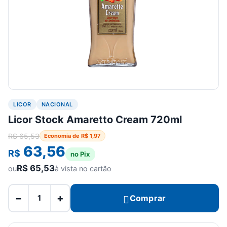
LICOR
NACIONAL
Licor Stock Amaretto Cream 720ml
R$
65,53
Economia de
R$
1,97
63,56
R$
no Pix
R$
65,53
ou
à vista no cartão
−
+
Comprar