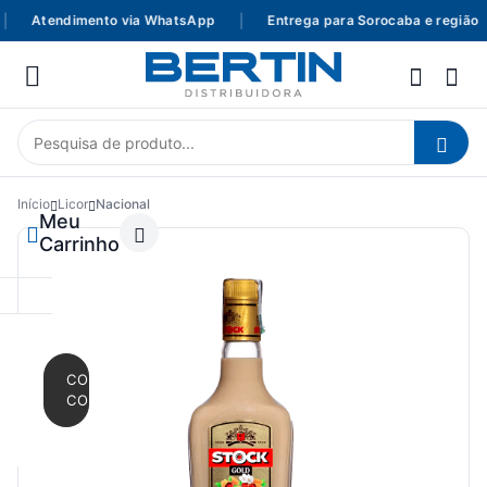
Atendimento via WhatsApp
|
Entrega para Sorocaba e região
Início
Licor
Nacional
Meu
Carrinho
CONTINUAR
COMPRANDO