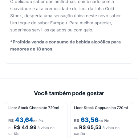
O delicado sabor das amêndoas, combinado com a
suavidade e alta cremosidade do licor da linha Gold
Stock, desperta uma sensação única neste novo sabor.
Seu
Um toque de sabor Europeu. Para melhor apreciar,
carrinho
sugerimos servi-los gelados ou com gelo.
está
vazio.
*Proibida venda e consumo de bebida alcoólica para
menores de 18 anos.
Adicione
produtos
para
começar.
Você também pode gostar
Licor Stock Chocolate 720ml
Licor Stock Cappuccino 720ml
43,64
63,56
R$
R$
no Pix
no Pix
R$
44,99
R$
65,53
ou
à vista no
ou
à vista no
cartão
cartão