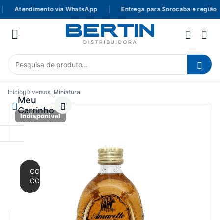
Atendimento via WhatsApp
|
Entrega para Sorocaba e região
Início
Diversos
Miniatura
Meu
Carrinho
Indisponível
CONTINUAR
COMPRANDO