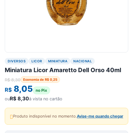
DIVERSOS
LICOR
MINIATURA
NACIONAL
Miniatura Licor Amaretto Dell Orso 40ml
R$
8,30
Economia de
R$
0,25
8,05
R$
no Pix
R$
8,30
ou
à vista no cartão
Produto indisponível no momento.
Avise-me quando chegar