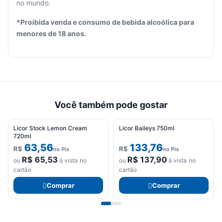
no mundo.
Seu
*Proibida venda e consumo de bebida alcoólica para
carrinho
menores de 18 anos.
está
vazio.
Adicione
produtos
para
começar.
Você também pode gostar
Licor Stock Lemon Cream
Licor Baileys 750ml
720ml
63,56
133,76
R$
R$
no Pix
no Pix
R$
65,53
R$
137,90
ou
à vista no
ou
à vista no
cartão
cartão
Comprar
Comprar