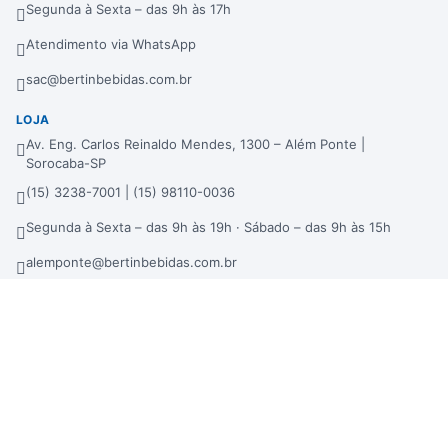
Segunda à Sexta – das 9h às 17h
Atendimento via WhatsApp
sac@bertinbebidas.com.br
LOJA
Av. Eng. Carlos Reinaldo Mendes, 1300 – Além Ponte |
Sorocaba-SP
(15) 3238-7001 | (15) 98110-0036
Segunda à Sexta – das 9h às 19h · Sábado – das 9h às 15h
alemponte@bertinbebidas.com.br
DISTRIBUIDORA
Rod. Raposo Tavares, 3921 – Fundos – Km 96,3 – Morros |
Sorocaba-SP
(15) 3238-7000 | (15) 99660-7177
sac@bertinbebidas.com.br