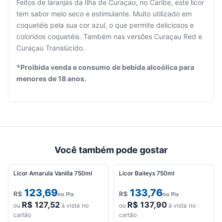
Feitos de laranjas da Ilha de Curaçao, no Caribe, este licor
tem sabor meio seco e estimulante. Muito utilizado em
coquetéis pela sua cor azul, o que permite deliciosos e
Seu
coloridos coquetéis. Também nas versões Curaçau Red e
carrinho
Curaçau Translúcido.
está
vazio.
*Proibida venda e consumo de bebida alcoólica para
menores de 18 anos.
Adicione
produtos
para
começar.
Você também pode gostar
Licor Amarula Vanilla 750ml
Licor Baileys 750ml
123,69
133,76
R$
R$
no Pix
no Pix
R$
127,52
R$
137,90
ou
à vista no
ou
à vista no
cartão
cartão