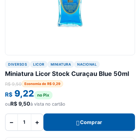
DIVERSOS
LICOR
MINIATURA
NACIONAL
Miniatura Licor Stock Curaçau Blue 50ml
R$
9,50
Economia de
R$
0,29
9,22
R$
no Pix
R$
9,50
ou
à vista no cartão
−
+
Comprar